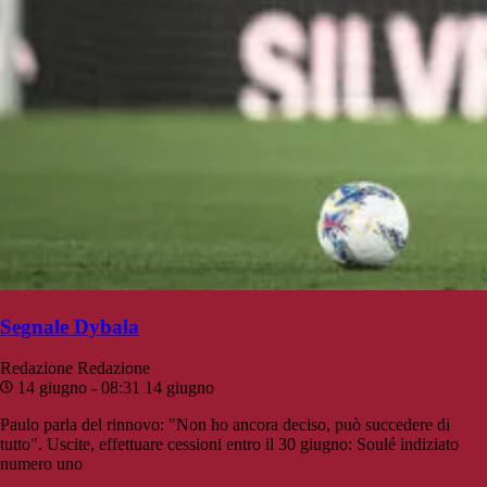
Segnale Dybala
Redazione
Redazione
14 giugno - 08:31
14 giugno
Paulo parla del rinnovo: "Non ho ancora deciso, può succedere di
tutto". Uscite, effettuare cessioni entro il 30 giugno: Soulé indiziato
numero uno