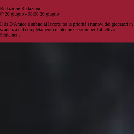
Redazione
Redazione
20 giugno - 08:08
20 giugno
Il ds D'Amico è subito al lavoro: tra le priorità i rinnovi dei giocatori in
scadenza e il completamento di alcune cessioni per l'obiettivo
Settlement