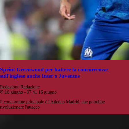
Sprint Greenwood per battere la concorrenza:
sull'inglese anche Inter e Juventus
Redazione
Redazione
16 giugno - 07:41
16 giugno
Il concorrente principale è l'Atletico Madrid, che potrebbe
rivoluzionare l'attacco