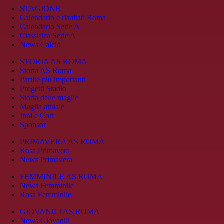
STAGIONE
Calendario e risultati Roma
Calendario Serie A
Classifica Serie A
News Calcio
STORIA AS ROMA
Storia AS Roma
Partite più importanti
Progetti Stadio
Storia delle maglie
Maglia attuale
Inni e Cori
Sponsor
PRIMAVERA AS ROMA
Rosa Primavera
News Primavera
FEMMINILE AS ROMA
News Femminile
Rosa Femminile
GIOVANILI AS ROMA
News Giovanili