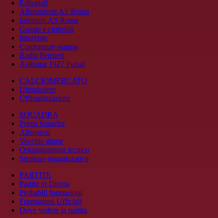
Editoriali
Allenamenti AS Roma
Infortuni AS Roma
Gossip e curiosità
Interviste
Conferenze stampa
Radio Pensieri
AsRoma 1927 Futsal
CALCIOMERCATO
Ultimissime
Ufficializzazioni
SQUADRA
Prima Squadra
Allenatori
Vecchie glorie
Organigramma tecnico
Struttura organizzativa
PARTITE
Partite in Diretta
Probabili formazioni
Formazioni Ufficiali
Dove vedere la partita