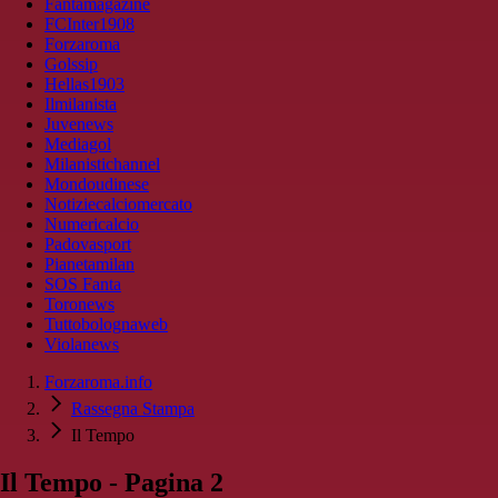
Fantamagazine
FCInter1908
Forzaroma
Golssip
Hellas1903
Ilmilanista
Juvenews
Mediagol
Milanistichannel
Mondoudinese
Notiziecalciomercato
Numericalcio
Padovasport
Pianetamilan
SOS Fanta
Toronews
Tuttobolognaweb
Violanews
Forzaroma.info
Rassegna Stampa
Il Tempo
Il Tempo - Pagina 2