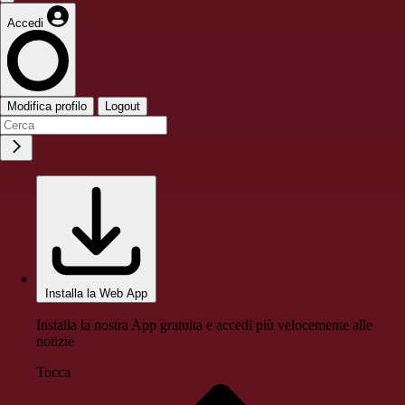
Accedi
Modifica profilo
Logout
Installa la Web App
Installa la nostra App gratuita e accedi più velocemente alle
notizie
Tocca