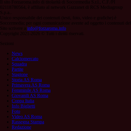
Il sito Forzaroma.info di titolarità di Soccermedia S.r.l., C.F./PI
02118780564, è affiliato al network Gazzanet di RCS Mediagroup
S.p.a..
Unico responsabile dei contenuti (testi, foto, video e grafiche) è
Soccermedia; per ogni comunicazione avente ad oggetto i contenuti del
Sito scrivere a
info@forzaroma.info
Copyright 2021-2026 © Tutti i diritti riservati.
Sezioni
News
Calciomercato
Squadra
Partite
Stagione
Storia AS Roma
Primavera AS Roma
Femminile AS Roma
Giovanili AS Roma
Coppa Italia
Info Biglietti
Foto
Video AS Roma
Rassegna Stampa
Redazione