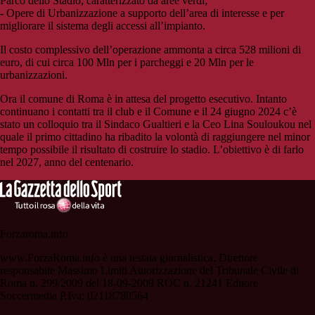
Parco dello Stadio, caratterizzato da aree verdi;
- Opere di Urbanizzazione a supporto dell’area di interesse e per
migliorare il sistema degli accessi all’impianto.
Il costo complessivo dell’operazione ammonta a circa 528 milioni di
euro, di cui circa 100 Mln per i parcheggi e 20 Mln per le
urbanizzazioni.
Ora il comune di Roma è in attesa del progetto esecutivo. Intanto
continuano i contatti tra il club e il Comune e il 24 giugno 2024 c’è
stato un colloquio tra il Sindaco Gualtieri e la Ceo Lina Souloukou nel
quale il primo cittadino ha ribadito la volontà di raggiungere nel minor
tempo possibile il risultato di costruire lo stadio. L’obiettivo è di farlo
nel 2027, anno del centenario.
Forzaroma.info
www.ForzaRoma.info è una testata giornalistica. Direttore
responsabile Massimo Limiti Autorizzazione del Tribunale Civile di
Roma n. 299/2009 del 18-09-2009 ROC n. 21241 Editore
Soccermedia P.Iva: 02118780564