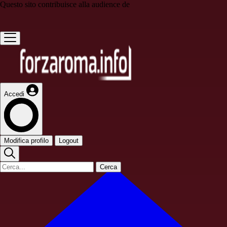
Questo sito contribuisce alla audience de
Accedi
Modifica profilo
Logout
Cerca