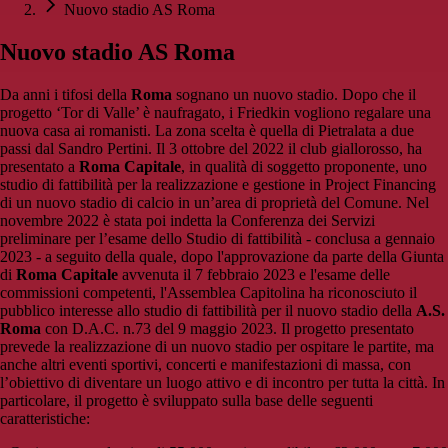
Nuovo stadio AS Roma
Nuovo stadio AS Roma
Da anni i tifosi della
Roma
sognano un nuovo stadio. Dopo che il
progetto ‘Tor di Valle’ è naufragato, i Friedkin vogliono regalare una
nuova casa ai romanisti. La zona scelta è quella di Pietralata a due
passi dal Sandro Pertini. Il 3 ottobre del 2022 il club giallorosso, ha
presentato a
Roma Capitale
, in qualità di soggetto proponente, uno
studio di fattibilità per la realizzazione e gestione in Project Financing
di un nuovo stadio di calcio in un’area di proprietà del Comune. Nel
novembre 2022 è stata poi indetta la Conferenza dei Servizi
preliminare per l’esame dello Studio di fattibilità - conclusa a gennaio
2023 - a seguito della quale, dopo l'approvazione da parte della Giunta
di
Roma Capitale
avvenuta il 7 febbraio 2023 e l'esame delle
commissioni competenti, l'Assemblea Capitolina ha riconosciuto il
pubblico interesse allo studio di fattibilità per il nuovo stadio della
A.S.
Roma
con D.A.C. n.73 del 9 maggio 2023. Il progetto presentato
prevede la realizzazione di un nuovo stadio per ospitare le partite, ma
anche altri eventi sportivi, concerti e manifestazioni di massa, con
l’obiettivo di diventare un luogo attivo e di incontro per tutta la città. In
particolare, il progetto è sviluppato sulla base delle seguenti
caratteristiche: