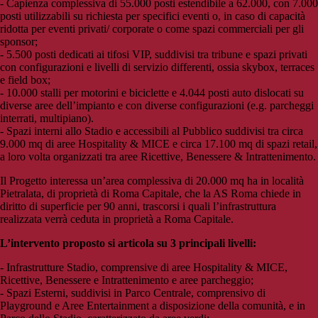
- Capienza complessiva di 55.000 posti estendibile a 62.000, con 7.000
posti utilizzabili su richiesta per specifici eventi o, in caso di capacità
ridotta per eventi privati/ corporate o come spazi commerciali per gli
sponsor;
- 5.500 posti dedicati ai tifosi VIP, suddivisi tra tribune e spazi privati
con configurazioni e livelli di servizio differenti, ossia skybox, terraces
e field box;
- 10.000 stalli per motorini e biciclette e 4.044 posti auto dislocati su
diverse aree dell’impianto e con diverse configurazioni (e.g. parcheggi
interrati, multipiano).
- Spazi interni allo Stadio e accessibili al Pubblico suddivisi tra circa
9.000 mq di aree Hospitality & MICE e circa 17.100 mq di spazi retail,
a loro volta organizzati tra aree Ricettive, Benessere & Intrattenimento.
Il Progetto interessa un’area complessiva di 20.000 mq ha in località
Pietralata, di proprietà di Roma Capitale, che la AS Roma chiede in
diritto di superficie per 90 anni, trascorsi i quali l’infrastruttura
realizzata verrà ceduta in proprietà a Roma Capitale.
L’intervento proposto si articola su 3 principali livelli:
- Infrastrutture Stadio, comprensive di aree Hospitality & MICE,
Ricettive, Benessere e Intrattenimento e aree parcheggio;
- Spazi Esterni, suddivisi in Parco Centrale, comprensivo di
Playground e Aree Entertainment a disposizione della comunità, e in