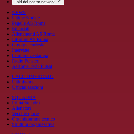
I siti del nostro network
NEWS
Ultime Notizie
Pagelle AS Roma
Editoriali
Allenamenti AS Roma
Infortuni AS Roma
Gossip e curiosità
Interviste
Conferenze stampa
Radio Pensieri
AsRoma 1927 Futsal
CALCIOMERCATO
Ultimissime
Ufficializzazioni
SQUADRA
Prima Squadra
Allenatori
Vecchie glorie
Organigramma tecnico
Struttura organizzativa