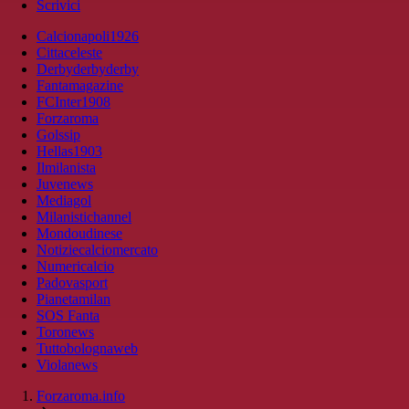
Scrivici
Calcionapoli1926
Cittaceleste
Derbyderbyderby
Fantamagazine
FCInter1908
Forzaroma
Golssip
Hellas1903
Ilmilanista
Juvenews
Mediagol
Milanistichannel
Mondoudinese
Notiziecalciomercato
Numericalcio
Padovasport
Pianetamilan
SOS Fanta
Toronews
Tuttobolognaweb
Violanews
Forzaroma.info