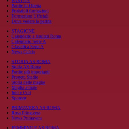
PARTITE
Partite in Diretta
Probabili formazioni
Formazioni Ufficiali
Dove vedere la partita
STAGIONE
Calendario e risultati Roma
Calendario Serie A
Classifica Serie A
News Calcio
STORIA AS ROMA
Storia AS Roma
Partite più importanti
Progetti Stadio
Storia delle maglie
Maglia attuale
Inni e Cori
Sponsor
PRIMAVERA AS ROMA
Rosa Primavera
News Primavera
FEMMINILE AS ROMA