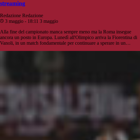
streaming
Redazione
Redazione
3 maggio - 18:11
3 maggio
Alla fine del campionato manca sempre meno ma la Roma insegue
ancora un posto in Europa. Lunedì all'Olimpico arriva la Fiorentina di
Vanoli, in un match fondamentale per continuare a sperare in un…