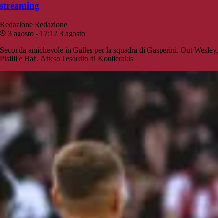
streaming
Redazione
Redazione
3 agosto - 17:12
3 agosto
Seconda amichevole in Galles per la squadra di Gasperini. Out Wesley,
Pisilli e Bah. Atteso l'esordio di Koulierakis