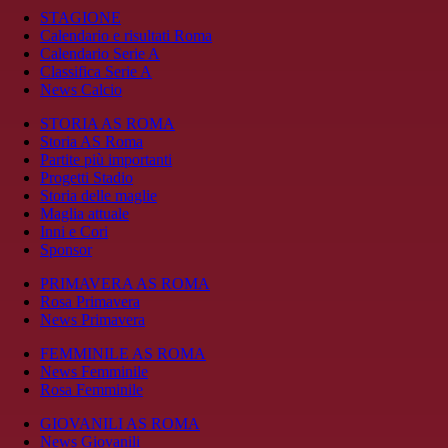
STAGIONE
Calendario e risultati Roma
Calendario Serie A
Classifica Serie A
News Calcio
STORIA AS ROMA
Storia AS Roma
Partite più importanti
Progetti Stadio
Storia delle maglie
Maglia attuale
Inni e Cori
Sponsor
PRIMAVERA AS ROMA
Rosa Primavera
News Primavera
FEMMINILE AS ROMA
News Femminile
Rosa Femminile
GIOVANILI AS ROMA
News Giovanili