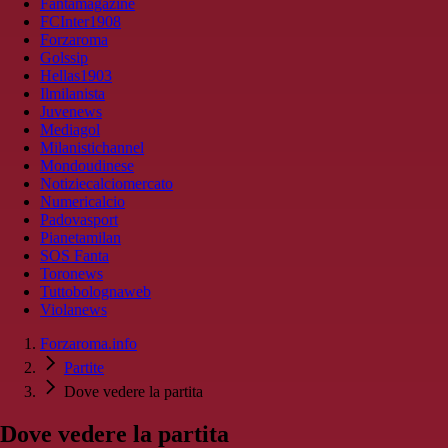
Fantamagazine
FCInter1908
Forzaroma
Golssip
Hellas1903
Ilmilanista
Juvenews
Mediagol
Milanistichannel
Mondoudinese
Notiziecalciomercato
Numericalcio
Padovasport
Pianetamilan
SOS Fanta
Toronews
Tuttobolognaweb
Violanews
Forzaroma.info
Partite
Dove vedere la partita
Dove vedere la partita