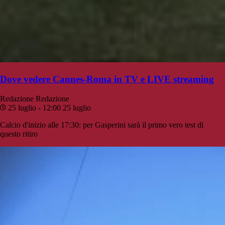
Dove vedere Cannes-Roma in TV e LIVE streaming
Redazione
Redazione
25 luglio - 12:00
25 luglio
Calcio d'inizio alle 17:30: per Gasperini sarà il primo vero test di
questo ritiro