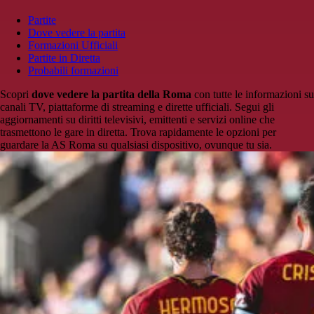
Partite
Dove vedere la partita
Formazioni Ufficiali
Partite in Diretta
Probabili formazioni
Scopri
dove vedere la partita della Roma
con tutte le informazioni su
canali TV, piattaforme di streaming e dirette ufficiali. Segui gli
aggiornamenti su diritti televisivi, emittenti e servizi online che
trasmettono le gare in diretta. Trova rapidamente le opzioni per
guardare la AS Roma su qualsiasi dispositivo, ovunque tu sia.