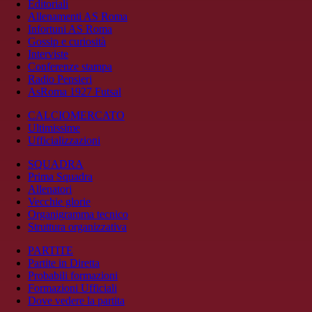
Editoriali
Allenamenti AS Roma
Infortuni AS Roma
Gossip e curiosità
Interviste
Conferenze stampa
Radio Pensieri
AsRoma 1927 Futsal
CALCIOMERCATO
Ultimissime
Ufficializzazioni
SQUADRA
Prima Squadra
Allenatori
Vecchie glorie
Organigramma tecnico
Struttura organizzativa
PARTITE
Partite in Diretta
Probabili formazioni
Formazioni Ufficiali
Dove vedere la partita