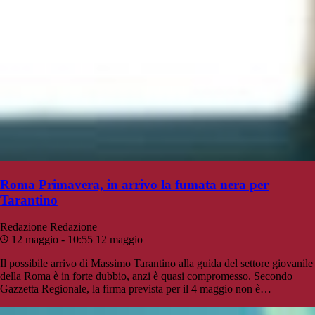
Roma Primavera, in arrivo la fumata nera per
Tarantino
Redazione
Redazione
12 maggio - 10:55
12 maggio
Il possibile arrivo di Massimo Tarantino alla guida del settore giovanile
della Roma è in forte dubbio, anzi è quasi compromesso. Secondo
Gazzetta Regionale, la firma prevista per il 4 maggio non è…