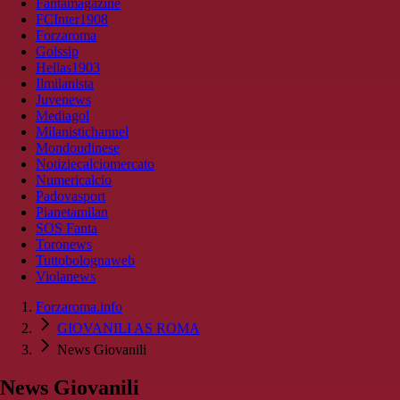
Fantamagazine
FCInter1908
Forzaroma
Golssip
Hellas1903
Ilmilanista
Juvenews
Mediagol
Milanistichannel
Mondoudinese
Notiziecalciomercato
Numericalcio
Padovasport
Pianetamilan
SOS Fanta
Toronews
Tuttobolognaweb
Violanews
Forzaroma.info
GIOVANILI AS ROMA
News Giovanili
News Giovanili