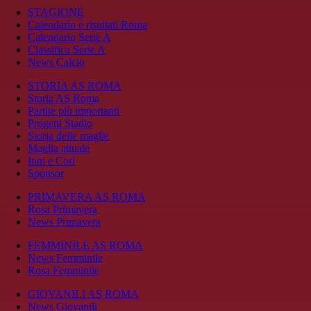
STAGIONE
Calendario e risultati Roma
Calendario Serie A
Classifica Serie A
News Calcio
STORIA AS ROMA
Storia AS Roma
Partite più importanti
Progetti Stadio
Storia delle maglie
Maglia attuale
Inni e Cori
Sponsor
PRIMAVERA AS ROMA
Rosa Primavera
News Primavera
FEMMINILE AS ROMA
News Femminile
Rosa Femminile
GIOVANILI AS ROMA
News Giovanili