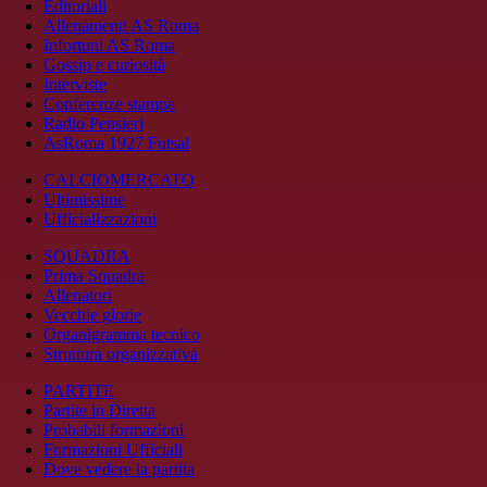
Editoriali
Allenamenti AS Roma
Infortuni AS Roma
Gossip e curiosità
Interviste
Conferenze stampa
Radio Pensieri
AsRoma 1927 Futsal
CALCIOMERCATO
Ultimissime
Ufficializzazioni
SQUADRA
Prima Squadra
Allenatori
Vecchie glorie
Organigramma tecnico
Struttura organizzativa
PARTITE
Partite in Diretta
Probabili formazioni
Formazioni Ufficiali
Dove vedere la partita