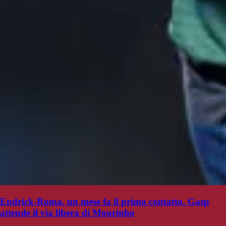
Endrick-Roma, un mese fa il primo contatto. Gasp
attende il via libera di Mourinho