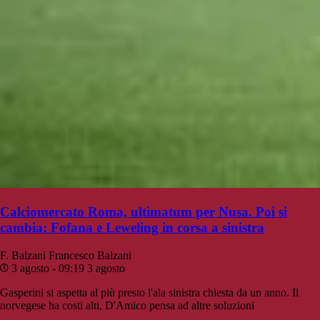
Calciomercato Roma, ultimatum per Nusa. Poi si
cambia: Fofana e Leweling in corsa a sinistra
F. Balzani
Francesco Balzani
3 agosto - 09:19
3 agosto
Gasperini si aspetta al più presto l'ala sinistra chiesta da un anno. Il
norvegese ha costi alti, D'Amico pensa ad altre soluzioni