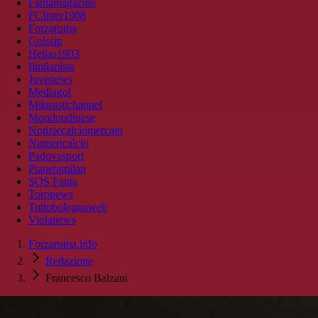
Fantamagazine
FCInter1908
Forzaroma
Golssip
Hellas1903
Ilmilanista
Juvenews
Mediagol
Milanistichannel
Mondoudinese
Notiziecalciomercato
Numericalcio
Padovasport
Pianetamilan
SOS Fanta
Toronews
Tuttobolognaweb
Violanews
Forzaroma.info
Redazione
Francesco Balzani