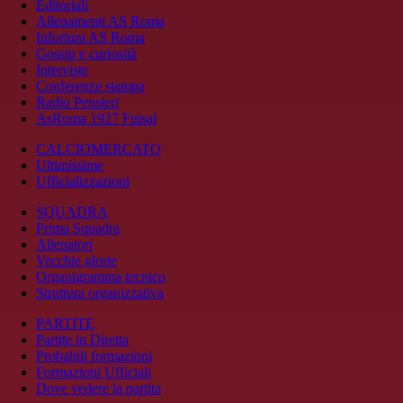
Editoriali
Allenamenti AS Roma
Infortuni AS Roma
Gossip e curiosità
Interviste
Conferenze stampa
Radio Pensieri
AsRoma 1927 Futsal
CALCIOMERCATO
Ultimissime
Ufficializzazioni
SQUADRA
Prima Squadra
Allenatori
Vecchie glorie
Organigramma tecnico
Struttura organizzativa
PARTITE
Partite in Diretta
Probabili formazioni
Formazioni Ufficiali
Dove vedere la partita