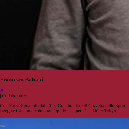
Francesco Balzani
|
Collaboratore
Con ForzaRoma.info dal 2013. Collaboratore di Gazzetta dello Sport,
Leggo e Calciomercato.com. Opinionista per Te la Do io Tokyo