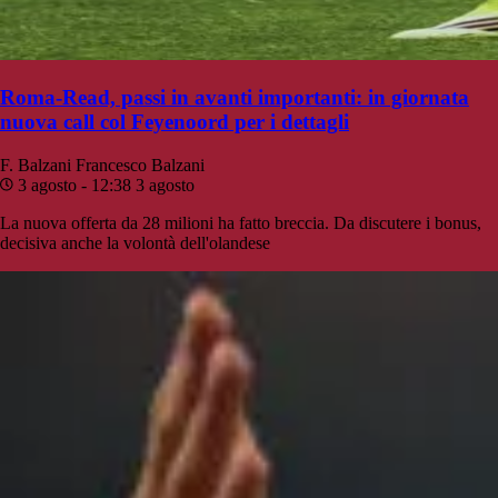
Roma-Read, passi in avanti importanti: in giornata
nuova call col Feyenoord per i dettagli
F. Balzani
Francesco Balzani
3 agosto - 12:38
3 agosto
La nuova offerta da 28 milioni ha fatto breccia. Da discutere i bonus,
decisiva anche la volontà dell'olandese