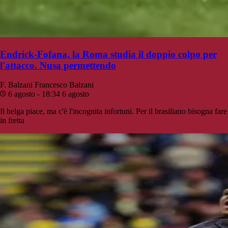
Endrick-Fofana, la Roma studia il doppio colpo per
l'attacco. Nusa permettendo
F. Balzani
Francesco Balzani
6 agosto - 18:34
6 agosto
Il belga piace, ma c'è l'incognita infortuni. Per il brasiliano bisogna fare
in fretta