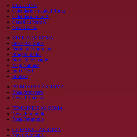
STAGIONE
Calendario e risultati Roma
Calendario Serie A
Classifica Serie A
News Calcio
STORIA AS ROMA
Storia AS Roma
Partite più importanti
Progetti Stadio
Storia delle maglie
Maglia attuale
Inni e Cori
Sponsor
PRIMAVERA AS ROMA
Rosa Primavera
News Primavera
FEMMINILE AS ROMA
News Femminile
Rosa Femminile
GIOVANILI AS ROMA
News Giovanili