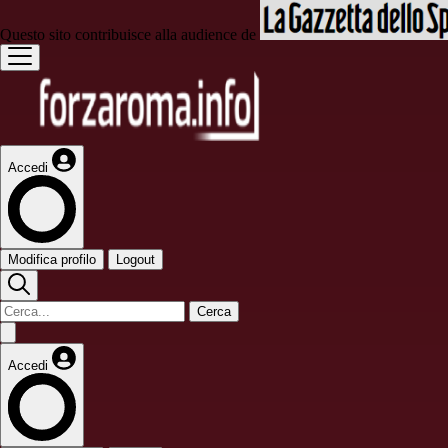
Questo sito contribuisce alla audience de
Accedi
Modifica profilo
Logout
Cerca
Accedi