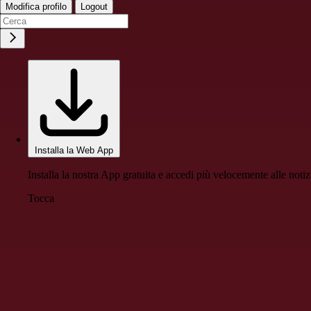
Modifica profilo
Logout
Installa la Web App
Installa la nostra App gratuita e accedi più velocemente alle notiz
Tocca