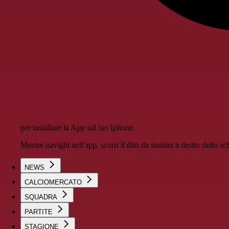
per installare la App sul tuo Iphone.
Mentre navighi nell'app, scorri il dito da sinistra a destra dello 
NEWS
CALCIOMERCATO
SQUADRA
PARTITE
STAGIONE