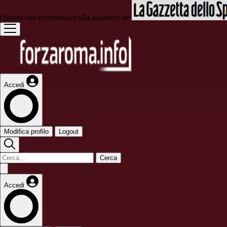
Questo sito contribuisce alla audience de
Accedi
Modifica profilo
Logout
Cerca
Accedi