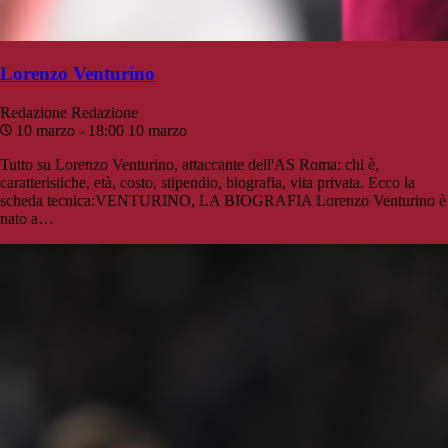
Lorenzo Venturino
Redazione
Redazione
10 marzo - 18:00
10 marzo
Tutto su Lorenzo Venturino, attaccante dell'AS Roma: chi è,
caratteristiche, età, costo, stipendio, biografia, vita privata. Ecco la
scheda tecnica:VENTURINO, LA BIOGRAFIA Lorenzo Venturino è
nato a…