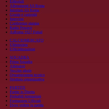
Editoriali
Allenamenti AS Roma
Infortuni AS Roma
Gossip e curiosità
Interviste
Conferenze stampa
Radio Pensieri
AsRoma 1927 Futsal
CALCIOMERCATO
Ultimissime
Ufficializzazioni
SQUADRA
Prima Squadra
Allenatori
Vecchie glorie
Organigramma tecnico
Struttura organizzativa
PARTITE
Partite in Diretta
Probabili formazioni
Formazioni Ufficiali
Dove vedere la partita