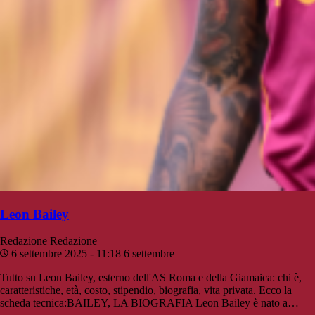
Leon Bailey
Redazione
Redazione
6 settembre 2025 - 11:18
6 settembre
Tutto su Leon Bailey, esterno dell'AS Roma e della Giamaica: chi è,
caratteristiche, età, costo, stipendio, biografia, vita privata. Ecco la
scheda tecnica:BAILEY, LA BIOGRAFIA Leon Bailey è nato a…