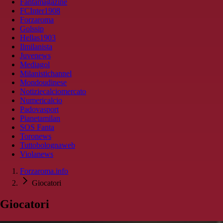
Fantamagazine
FCInter1908
Forzaroma
Golssip
Hellas1903
Ilmilanista
Juvenews
Mediagol
Milanistichannel
Mondoudinese
Notiziecalciomercato
Numericalcio
Padovasport
Pianetamilan
SOS Fanta
Toronews
Tuttobolognaweb
Violanews
Forzaroma.info
Giocatori
Giocatori