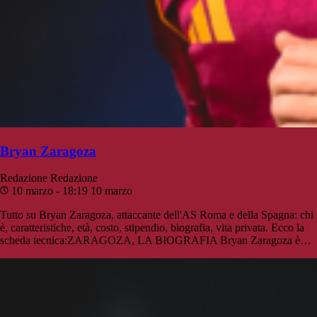
Bryan Zaragoza
Redazione
Redazione
10 marzo - 18:19
10 marzo
Tutto su Bryan Zaragoza, attaccante dell'AS Roma e della Spagna: chi
è, caratteristiche, età, costo, stipendio, biografia, vita privata. Ecco la
scheda tecnica:ZARAGOZA, LA BIOGRAFIA Bryan Zaragoza è…