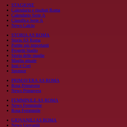
STAGIONE
Calendario e risultati Roma
Calendario Serie A
Classifica Serie A
News Calcio
STORIA AS ROMA
Storia AS Roma
Partite più importanti
Progetti Stadio
Storia delle maglie
Maglia attuale
Inni e Cori
Sponsor
PRIMAVERA AS ROMA
Rosa Primavera
News Primavera
FEMMINILE AS ROMA
News Femminile
Rosa Femminile
GIOVANILI AS ROMA
News Giovanili