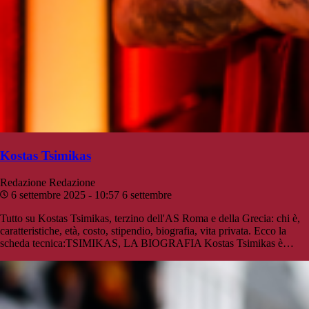
Kostas Tsimikas
Redazione
Redazione
6 settembre 2025 - 10:57
6 settembre
Tutto su Kostas Tsimikas, terzino dell'AS Roma e della Grecia: chi è,
caratteristiche, età, costo, stipendio, biografia, vita privata. Ecco la
scheda tecnica:TSIMIKAS, LA BIOGRAFIA Kostas Tsimikas è…