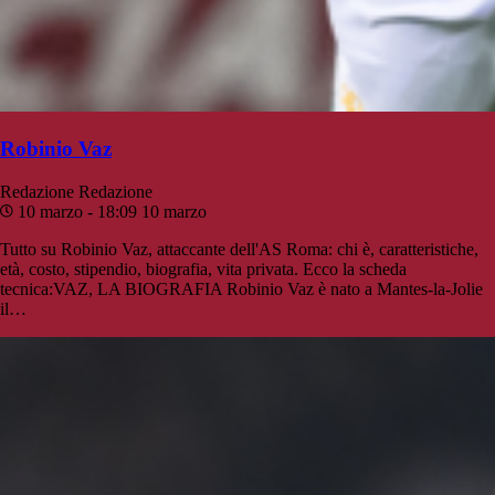
Robinio Vaz
Redazione
Redazione
10 marzo - 18:09
10 marzo
Tutto su Robinio Vaz, attaccante dell'AS Roma: chi è, caratteristiche,
età, costo, stipendio, biografia, vita privata. Ecco la scheda
tecnica:VAZ, LA BIOGRAFIA Robinio Vaz è nato a Mantes-la-Jolie
il…