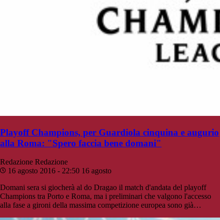
Playoff Champions, per Guardiola cinquina e augurio
alla Roma: "Spero faccia bene domani"
Redazione
Redazione
16 agosto 2016 - 22:50
16 agosto
Domani sera si giocherà al do Dragao il match d'andata del playoff
Champions tra Porto e Roma, ma i preliminari che valgono l'accesso
alla fase a gironi della massima competizione europea sono già…