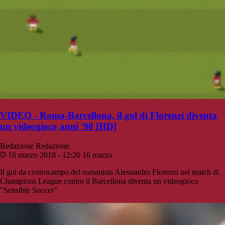
VIDEO - Roma-Barcellona, il gol di Florenzi diventa
un videogioco anni '90 [HD]
Redazione
Redazione
16 marzo 2018 - 12:20
16 marzo
Il gol da centrocampo del romanista Alessandro Florenzi nel match di
Champions League contro il Barcellona diventa un videogioco
"Sensible Soccer"