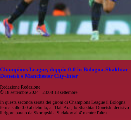
Champions League, doppio 0-0 in Bologna-Shakhtar
Donetsk e Manchester City-Inter
Redazione
Redazione
18 settembre 2024 - 23:08
18 settembre
In questa seconda serata dei gironi di Champions League il Bologna
ferma sullo 0-0 al debutto, al 'Dall'Ara', lo Shakhtar Donetsk: decisivo
il rigore parato da Skorupski a Sudakov al 4' mentre l'altra…