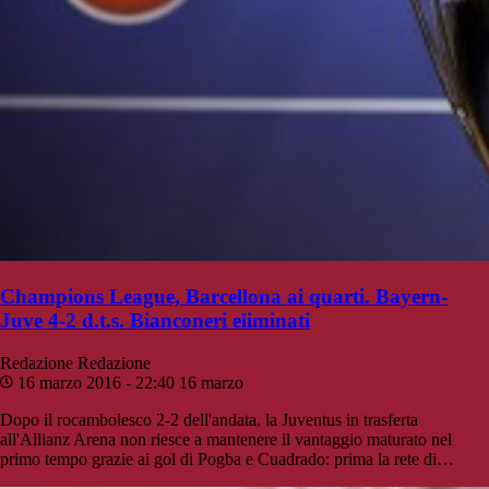
Champions League, Barcellona ai quarti. Bayern-
Juve 4-2 d.t.s. Bianconeri eliminati
Redazione
Redazione
16 marzo 2016 - 22:40
16 marzo
Dopo il rocambolesco 2-2 dell'andata, la Juventus in trasferta
all'Allianz Arena non riesce a mantenere il vantaggio maturato nel
primo tempo grazie ai gol di Pogba e Cuadrado: prima la rete di…