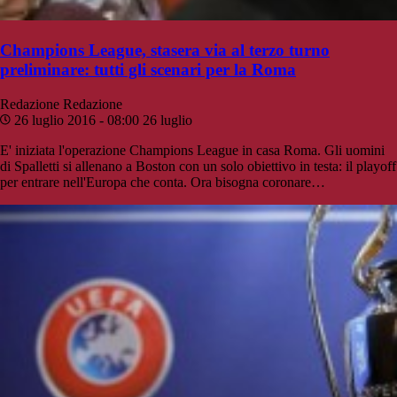
Champions League, stasera via al terzo turno
preliminare: tutti gli scenari per la Roma
Redazione
Redazione
26 luglio 2016 - 08:00
26 luglio
E' iniziata l'operazione Champions League in casa Roma. Gli uomini
di Spalletti si allenano a Boston con un solo obiettivo in testa: il playoff
per entrare nell'Europa che conta. Ora bisogna coronare…