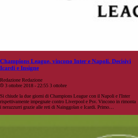
Champions League, vincono Inter e Napoli. Decisivi
Icardi e Insigne
Redazione
Redazione
3 ottobre 2018 - 22:55
3 ottobre
Si chiude la due giorni di Champions League con il Napoli e l'Inter
rispettivamente impegnate contro Liverpool e Psv. Vincono in rimonta
i nerazzurri grazie alle reti di Nainggolan e Icardi. Primo…