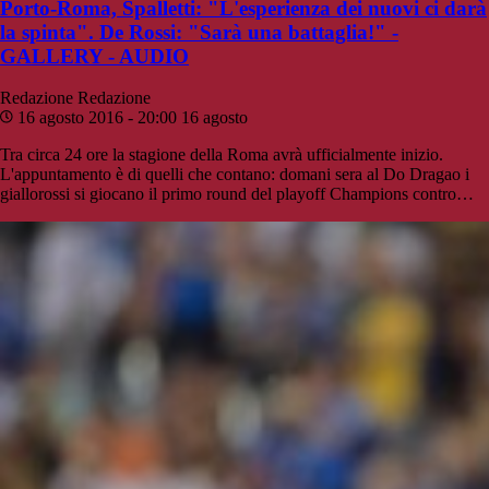
Porto-Roma, Spalletti: "L'esperienza dei nuovi ci darà
la spinta". De Rossi: "Sarà una battaglia!" -
GALLERY - AUDIO
Redazione
Redazione
16 agosto 2016 - 20:00
16 agosto
Tra circa 24 ore la stagione della Roma avrà ufficialmente inizio.
L'appuntamento è di quelli che contano: domani sera al Do Dragao i
giallorossi si giocano il primo round del playoff Champions contro…