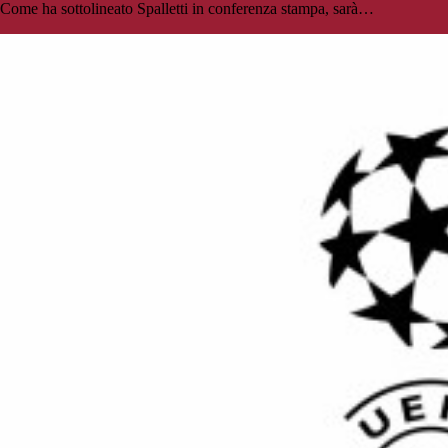
Come ha sottolineato Spalletti in conferenza stampa, sarà…