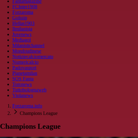
Fantamagazine
FCInter1908
Forzaroma
Golssip
Hellas1903
Ilmilanista
Juvenews
Mediagol
Milanistichannel
Mondoudinese
Notiziecalciomercato
Numericalcio
Padovasport
Pianetamilan
SOS Fanta
Toronews
Tuttobolognaweb
Violanews
Forzaroma.info
Champions League
Champions League