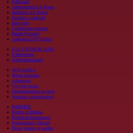
Editoriali
Allenamenti AS Roma
Infortuni AS Roma
Gossip e curiosità
Interviste
Conferenze stampa
Radio Pensieri
AsRoma 1927 Futsal
CALCIOMERCATO
Ultimissime
Ufficializzazioni
SQUADRA
Prima Squadra
Allenatori
Vecchie glorie
Organigramma tecnico
Struttura organizzativa
PARTITE
Partite in Diretta
Probabili formazioni
Formazioni Ufficiali
Dove vedere la partita