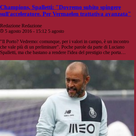
Champions, Spalletti: "Dovremo subito spingere
sull'acceleratore. Per Vermaelen trattativa avanzata"
Redazione
Redazione
5 agosto 2016 - 15:12
5 agosto
"Il Porto? Vedremo: comunque, per i valori in campo, è un incontro
che vale più di un preliminare". Poche parole da parte di Luciano
Spalletti, ma che bastano a rendere l'idea del prestigio che porta…