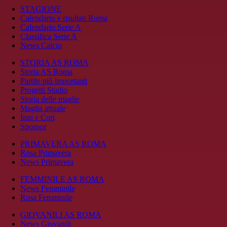
STAGIONE
Calendario e risultati Roma
Calendario Serie A
Classifica Serie A
News Calcio
STORIA AS ROMA
Storia AS Roma
Partite più importanti
Progetti Stadio
Storia delle maglie
Maglia attuale
Inni e Cori
Sponsor
PRIMAVERA AS ROMA
Rosa Primavera
News Primavera
FEMMINILE AS ROMA
News Femminile
Rosa Femminile
GIOVANILI AS ROMA
News Giovanili