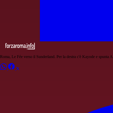
Roma, Le Fée verso il Sunderland. Per la destra c'è Kayode e spunta A