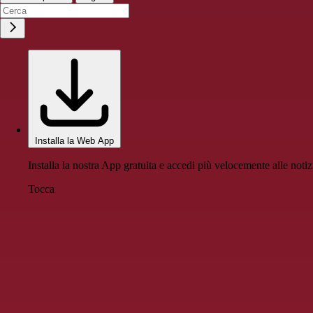
Installa la Web App
Installa la nostra App gratuita e accedi più velocemente alle notiz
Tocca