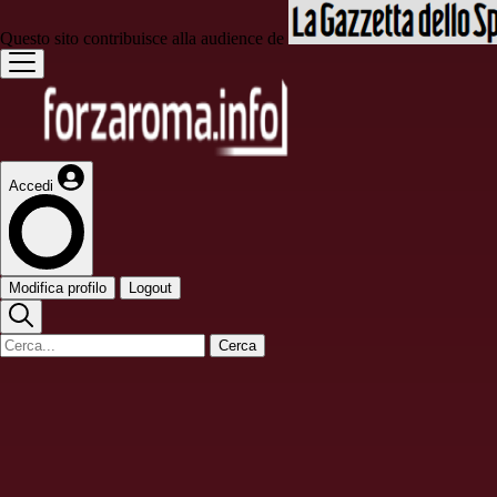
Questo sito contribuisce alla audience de
Accedi
Modifica profilo
Logout
Cerca