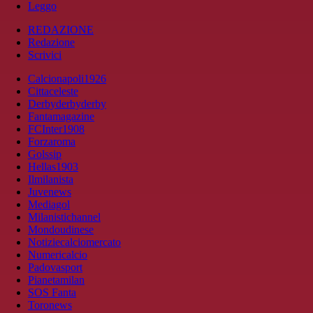
Leggo
REDAZIONE
Redazione
Scrivici
Calcionapoli1926
Cittaceleste
Derbyderbyderby
Fantamagazine
FCInter1908
Forzaroma
Golssip
Hellas1903
Ilmilanista
Juvenews
Mediagol
Milanistichannel
Mondoudinese
Notiziecalciomercato
Numericalcio
Padovasport
Pianetamilan
SOS Fanta
Toronews