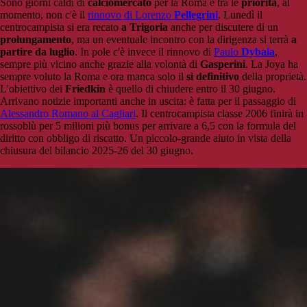
Sono giorni caldi di
calciomercato
per la Roma e tra le
priorità
, al
momento, non c'è il
rinnovo di Lorenzo
Pellegrini
. Lunedì il
centrocampista si era recato
a Trigoria
anche per discutere di un
prolungamento
, ma un eventuale incontro con la dirigenza si terrà
a
partire da luglio
. In pole c'è invece il rinnovo di
Paulo
Dybala
,
sempre più vicino anche grazie alla volontà di
Gasperini
. La Joya ha
sempre voluto la Roma e ora manca solo il
sì definitivo
della proprietà.
L'obiettivo dei
Friedkin
è quello di chiudere entro il 30 giugno.
Arrivano notizie importanti anche in uscita: è fatta per il passaggio di
Alessandro Romano al Cagliari
. Il centrocampista classe 2006 finirà in
rossoblù per 5 milioni più bonus per arrivare a 6,5 con la formula del
diritto con obbligo di riscatto. Un piccolo-grande aiuto in vista della
chiusura del bilancio 2025-26 del 30 giugno.