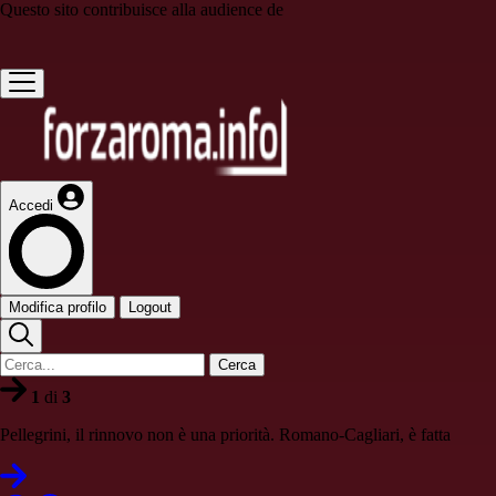
Questo sito contribuisce alla audience de
Accedi
Modifica profilo
Logout
Cerca
1
di
3
Pellegrini, il rinnovo non è una priorità. Romano-Cagliari, è fatta