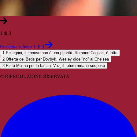
1 di 3
Prossima scheda 1 di 3
1
Pellegrini, il rinnovo non è una priorità. Romano-Cagliari, è fatta
2
Offerta del Betis per Dovbyk. Wesley dice "no" al Chelsea
3
Pista Molina per la fascia. Vaz, il futuro rimane sospeso
© RIPRODUZIONE RISERVATA