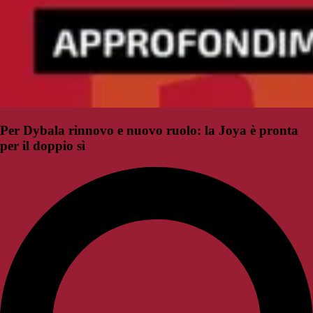
Per Dybala rinnovo e nuovo ruolo: la Joya è pronta
per il doppio sì