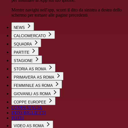
per installare la App sul tuo Iphone.
Mentre navighi nell'app, scorri il dito da sinistra a destra dello
schermo per tornare alle pagine precedenti
NEWS
CALCIOMERCATO
SQUADRA
PARTITE
STAGIONE
STORIA AS ROMA
PRIMAVERA AS ROMA
FEMMINILE AS ROMA
GIOVANILI AS ROMA
COPPE EUROPEE
COPPA ITALIA
INFO BIGLIETTI
FOTO
VIDEO AS ROMA