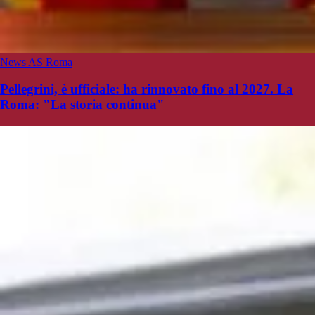
News AS Roma
Pellegrini, è ufficiale: ha rinnovato fino al 2027. La
Roma: "La storia continua"