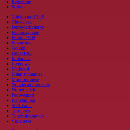
Redazione
Scrivici
Calcionapoli1926
Cittaceleste
Derbyderbyderby
Fantamagazine
FCInter1908
Forzaroma
Golssip
Hellas1903
Ilmilanista
Juvenews
Mediagol
Milanistichannel
Mondoudinese
Notiziecalciomercato
Numericalcio
Padovasport
Pianetamilan
SOS Fanta
Toronews
Tuttobolognaweb
Violanews