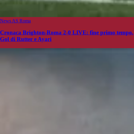
News AS Roma
Cronaca Brighton-Roma 2-0 LIVE: fine primo tempo.
Gol di Rutter e Ayari