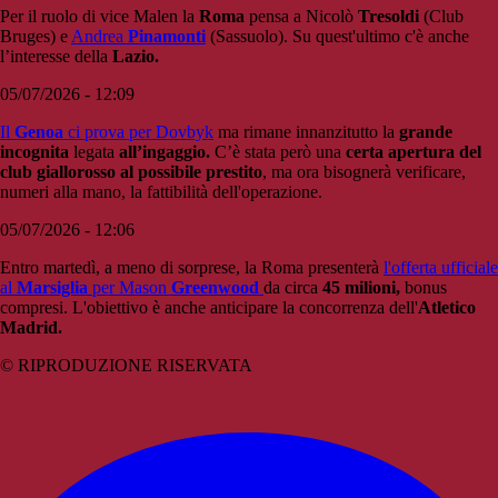
Per il ruolo di vice Malen la
Roma
pensa a Nicolò
Tresoldi
(Club
Bruges) e
Andrea
Pinamonti
(Sassuolo). Su quest'ultimo c'è anche
l’interesse della
Lazio.
05/07/2026 - 12:09
Il
Genoa
ci prova per Dovbyk
ma rimane innanzitutto la
grande
incognita
legata
all’ingaggio.
C’è stata però una
certa apertura del
club giallorosso al possibile prestito
, ma ora bisognerà verificare,
numeri alla mano, la fattibilità dell'operazione.
05/07/2026 - 12:06
Entro martedì, a meno di sorprese, la Roma presenterà
l'offerta ufficiale
al
Marsiglia
per Mason
Greenwood
da circa
45 milioni,
bonus
compresi. L'obiettivo è anche anticipare la concorrenza dell'
Atletico
Madrid.
© RIPRODUZIONE RISERVATA