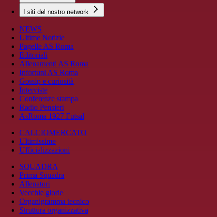
I siti del nostro network
NEWS
Ultime Notizie
Pagelle AS Roma
Editoriali
Allenamenti AS Roma
Infortuni AS Roma
Gossip e curiosità
Interviste
Conferenze stampa
Radio Pensieri
AsRoma 1927 Futsal
CALCIOMERCATO
Ultimissime
Ufficializzazioni
SQUADRA
Prima Squadra
Allenatori
Vecchie glorie
Organigramma tecnico
Struttura organizzativa