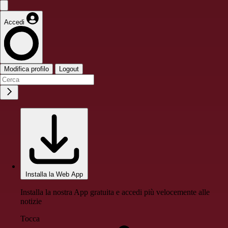
Accedi
Modifica profilo
Logout
Installa la Web App
Installa la nostra App gratuita e accedi più velocemente alle
notizie
Tocca