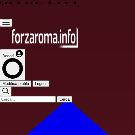
Questo sito contribuisce alla audience de
Accedi
Modifica profilo
Logout
Cerca