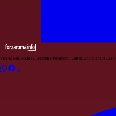
Vice-Malen, occhi su Tresoldi e Pinamonti. Sull'italiano anche la Lazio