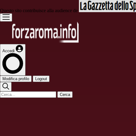
Questo sito contribuisce alla audience de
Accedi
Modifica profilo
Logout
Cerca