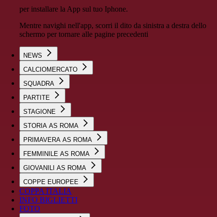
per installare la App sul tuo Iphone.
Mentre navighi nell'app, scorri il dito da sinistra a destra dello
schermo per tornare alle pagine precedenti
NEWS
CALCIOMERCATO
SQUADRA
PARTITE
STAGIONE
STORIA AS ROMA
PRIMAVERA AS ROMA
FEMMINILE AS ROMA
GIOVANILI AS ROMA
COPPE EUROPEE
COPPA ITALIA
INFO BIGLIETTI
FOTO