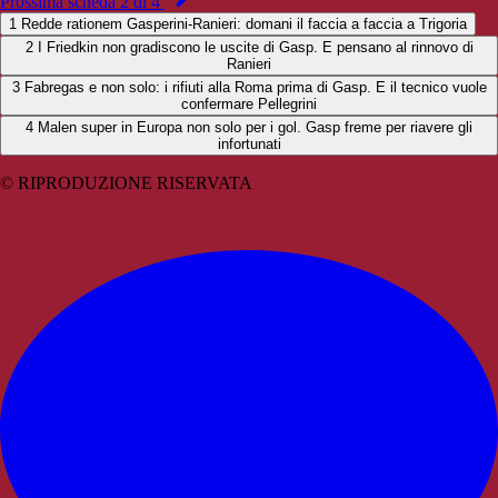
Prossima scheda 2 di 4
1
Redde rationem Gasperini-Ranieri: domani il faccia a faccia a Trigoria
2
I Friedkin non gradiscono le uscite di Gasp. E pensano al rinnovo di
Ranieri
3
Fabregas e non solo: i rifiuti alla Roma prima di Gasp. E il tecnico vuole
confermare Pellegrini
4
Malen super in Europa non solo per i gol. Gasp freme per riavere gli
infortunati
© RIPRODUZIONE RISERVATA