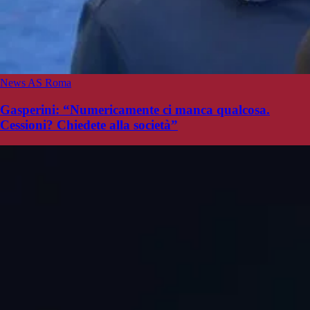
News AS Roma
Gasperini: “Numericamente ci manca qualcosa.
Cessioni? Chiedete alla società”