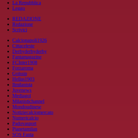
La Repubblica
Leggo
REDAZIONE
Redazione
Scrivici
Calcionapoli1926
Cittaceleste
Derbyderbyderby
Fantamagazine
FCInter1908
Forzaroma
Golssip
Hellas1903
Ilmilanista
Juvenews
Mediagol
Milanistichannel
Mondoudinese
Notiziecalciomercato
Numericalcio
Padovasport
Pianetamilan
SOS Fanta