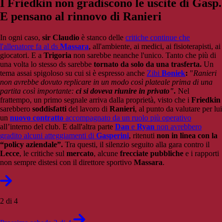
I Friedkin non gradiscono le uscite di Gasp.
E pensano al rinnovo di Ranieri
In ogni caso,
sir Claudio
è stanco delle
critiche continue che
l'allenatore fa al ds
Massara
, all'ambiente, ai medici, ai fisioterapisti, ai
giocatori. E a
Trigoria
non sarebbe neanche l'unico. Tanto che più di
una volta lo stesso ds sarebbe
tornato da solo da una trasferta.
Un
tema assai spigoloso su cui si è espresso anche
Zibi
Boniek
:
"
Ranieri
non avrebbe dovuto replicare in un modo così plateale prima di una
partita così importante:
ci si doveva riunire in privato".
Nel
frattempo, un primo segnale arriva dalla proprietà, visto che i
Friedkin
sarebbero
soddisfatti
del lavoro di
Ranieri
, al punto da valutare per lui
un
nuovo contratto
accompagnato da un ruolo più operativo
all’interno del club. E dall'altra parte
Dan
e
Ryan
non avrebbero
gradito alcuni atteggiamenti di
Gasperini
, ritenuti
non in linea con la
“policy aziendale”.
Tra questi, il silenzio seguito alla gara contro il
Lecce
, le critiche sul
mercato
, alcune
frecciate pubbliche
e i rapporti
non sempre distesi con il direttore sportivo
Massara
.
2 di 4