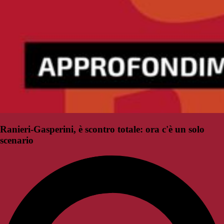
Ranieri-Gasperini, è scontro totale: ora c'è un solo
scenario