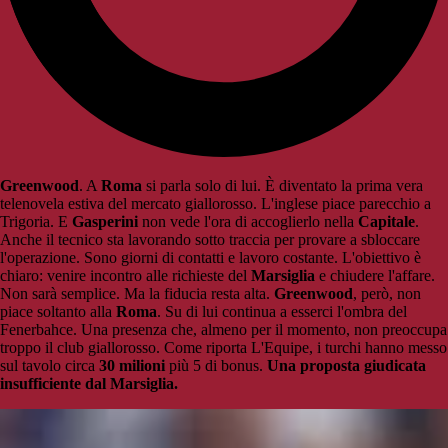
Greenwood
. A
Roma
si parla solo di lui. È diventato la prima vera
telenovela estiva del mercato giallorosso. L'inglese piace parecchio a
Trigoria. E
Gasperini
non vede l'ora di accoglierlo nella
Capitale
.
Anche il tecnico sta lavorando sotto traccia per provare a sbloccare
l'operazione. Sono giorni di contatti e lavoro costante. L'obiettivo è
chiaro: venire incontro alle richieste del
Marsiglia
e chiudere l'affare.
Non sarà semplice. Ma la fiducia resta alta.
Greenwood
, però, non
piace soltanto alla
Roma
. Su di lui continua a esserci l'ombra del
Fenerbahce. Una presenza che, almeno per il momento, non preoccupa
troppo il club giallorosso. Come riporta L'Equipe, i turchi hanno messo
sul tavolo circa
30 milioni
più 5 di bonus.
Una proposta giudicata
insufficiente dal Marsiglia.