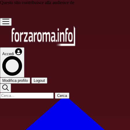
Questo sito contribuisce alla audience de
Accedi
Modifica profilo
Logout
Cerca