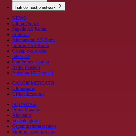
I siti del nostro network
NEWS
Ultime Notizie
Pagelle AS Roma
Editoriali
Allenamenti AS Roma
Infortuni AS Roma
Gossip e curiosità
Interviste
Conferenze stampa
Radio Pensieri
AsRoma 1927 Futsal
CALCIOMERCATO
Ultimissime
Ufficializzazioni
SQUADRA
Prima Squadra
Allenatori
Vecchie glorie
Organigramma tecnico
Struttura organizzativa