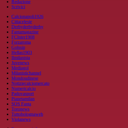
Redazione
Scrivici
Calcionapoli1926
Cittaceleste
Derbyderbyderby
Fantamagazine
FCInter1908
Forzaroma
Golssip
Hellas1903
Ilmilanista
Juvenews
Mediagol
Milanistichannel
Mondoudinese
Notiziecalciomercato
Numericalcio
Padovasport
Pianetamilan
SOS Fanta
Toronews
Tuttobolognaweb
Violanews