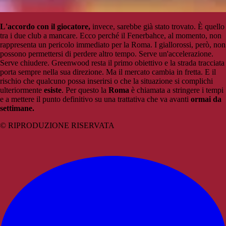
L'accordo con il giocatore,
invece, sarebbe già stato trovato. È quello
tra i due club a mancare. Ecco perché il Fenerbahce, al momento, non
rappresenta un pericolo immediato per la Roma. I giallorossi, però, non
possono permettersi di perdere altro tempo. Serve un'accelerazione.
Serve chiudere. Greenwood resta il primo obiettivo e la strada tracciata
porta sempre nella sua direzione. Ma il mercato cambia in fretta. E il
rischio che qualcuno possa inserirsi o che la situazione si complichi
ulteriormente
esiste
. Per questo la
Roma
è chiamata a stringere i tempi
e a mettere il punto definitivo su una trattativa che va avanti
ormai da
settimane.
© RIPRODUZIONE RISERVATA