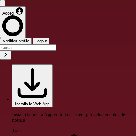
Accedi
Modifica profilo
Logout
Installa la Web App
Installa la nostra App gratuita e accedi più velocemente alle
notizie
Tocca