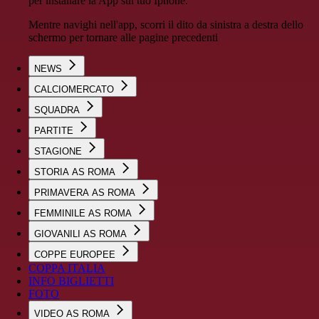
per installare la App sul tuo Iphone.
Mentre navighi nell'app, scorri il dito da sinistra a destra dello
schermo per tornare alle pagine precedenti
NEWS
CALCIOMERCATO
SQUADRA
PARTITE
STAGIONE
STORIA AS ROMA
PRIMAVERA AS ROMA
FEMMINILE AS ROMA
GIOVANILI AS ROMA
COPPE EUROPEE
COPPA ITALIA
INFO BIGLIETTI
FOTO
VIDEO AS ROMA