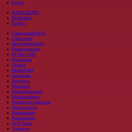
Leggo
REDAZIONE
Redazione
Scrivici
Calcionapoli1926
Cittaceleste
Derbyderbyderby
Fantamagazine
FCInter1908
Forzaroma
Golssip
Hellas1903
Ilmilanista
Juvenews
Mediagol
Milanistichannel
Mondoudinese
Notiziecalciomercato
Numericalcio
Padovasport
Pianetamilan
SOS Fanta
Toronews