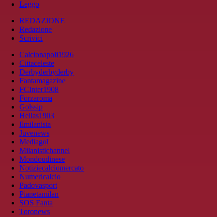
Leggo
REDAZIONE
Redazione
Scrivici
Calcionapoli1926
Cittaceleste
Derbyderbyderby
Fantamagazine
FCInter1908
Forzaroma
Golssip
Hellas1903
Ilmilanista
Juvenews
Mediagol
Milanistichannel
Mondoudinese
Notiziecalciomercato
Numericalcio
Padovasport
Pianetamilan
SOS Fanta
Toronews