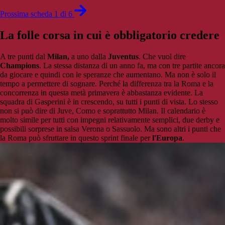
Prossima scheda 1 di 6
La folle corsa in cui è obbligatorio credere
A tre punti dal
Milan,
a uno dalla
Juventus
. Che vuol dire
Champions
. La stessa distanza di un anno fa, ma con tre partite ancora
da giocare e quindi con le speranze che aumentano. Ma non è solo il
tempo a permettere di sognare. Perché la differenza tra la Roma e la
concorrenza in questa metà primavera è abbastanza evidente. La
squadra di Gasperini è in crescendo, su tutti i punti di vista. Lo stesso
non si può dire di Juve, Como e soprattutto Milan. Il calendario è
molto simile per tutti con impegni relativamente semplici, due derby e
possibili sorprese in salsa Verona o Sassuolo. Ma sono altri i punti che
la Roma può sfruttare in questo sprint finale per
l'Europa
.