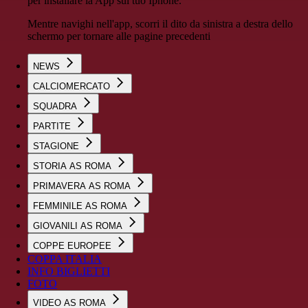
per installare la App sul tuo Iphone.
Mentre navighi nell'app, scorri il dito da sinistra a destra dello
schermo per tornare alle pagine precedenti
NEWS
CALCIOMERCATO
SQUADRA
PARTITE
STAGIONE
STORIA AS ROMA
PRIMAVERA AS ROMA
FEMMINILE AS ROMA
GIOVANILI AS ROMA
COPPE EUROPEE
COPPA ITALIA
INFO BIGLIETTI
FOTO
VIDEO AS ROMA