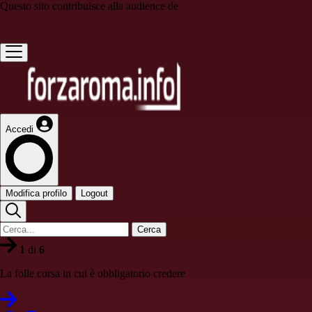
Questo sito contribuisce alla audience de
Accedi
Modifica profilo
Logout
Cerca
1
di
6
La folle corsa in cui è obbligatorio credere