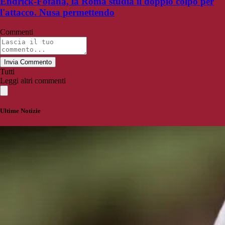
Endrick-Fofana, la Roma studia il doppio colpo per
l'attacco. Nusa permettendo
Commenti
Invia Commento
Tutti
Leggi altri commenti
Ultime Notizie