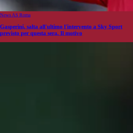
News AS Roma
Gasperini, salta all'ultimo l'intervento a Sky Sport
previsto per questa sera. Il motivo