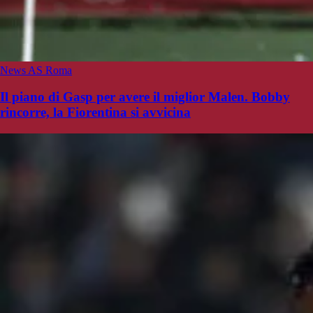
News AS Roma
Il piano di Gasp per avere il miglior Malen. Bobby
rincorre, la Fiorentina si avvicina