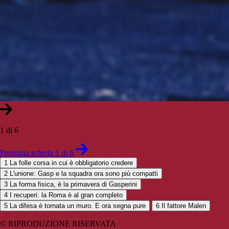
1 di 6
Prossima scheda 1 di 6
1
La folle corsa in cui è obbligatorio credere
2
L'unione: Gasp e la squadra ora sono più compatti
3
La forma fisica, è la primavera di Gasperini
4
I recuperi: la Roma è al gran completo
5
La difesa è tornata un muro. E ora segna pure
6
Il fattore Malen
© RIPRODUZIONE RISERVATA