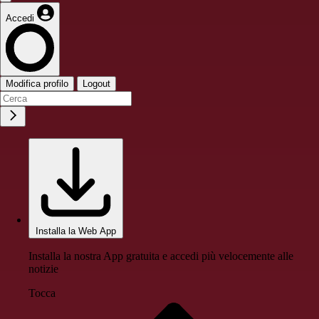
Accedi
Modifica profilo
Logout
Installa la Web App
Installa la nostra App gratuita e accedi più velocemente alle
notizie
Tocca