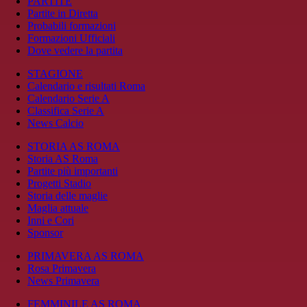
PARTITE
Partite in Diretta
Probabili formazioni
Formazioni Ufficiali
Dove vedere la partita
STAGIONE
Calendario e risultati Roma
Calendario Serie A
Classifica Serie A
News Calcio
STORIA AS ROMA
Storia AS Roma
Partite più importanti
Progetti Stadio
Storia delle maglie
Maglia attuale
Inni e Cori
Sponsor
PRIMAVERA AS ROMA
Rosa Primavera
News Primavera
FEMMINILE AS ROMA