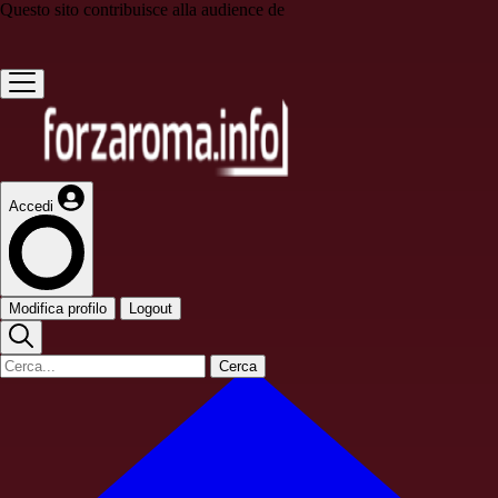
Questo sito contribuisce alla audience de
Accedi
Modifica profilo
Logout
Cerca