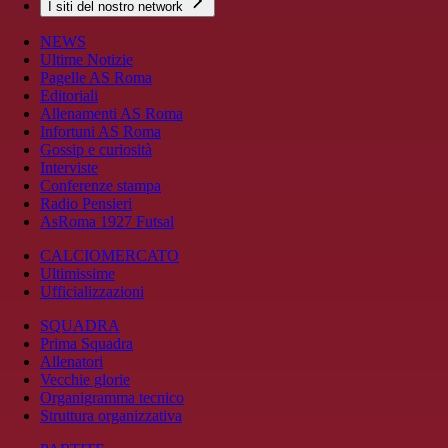
I siti del nostro network
NEWS
Ultime Notizie
Pagelle AS Roma
Editoriali
Allenamenti AS Roma
Infortuni AS Roma
Gossip e curiosità
Interviste
Conferenze stampa
Radio Pensieri
AsRoma 1927 Futsal
CALCIOMERCATO
Ultimissime
Ufficializzazioni
SQUADRA
Prima Squadra
Allenatori
Vecchie glorie
Organigramma tecnico
Struttura organizzativa