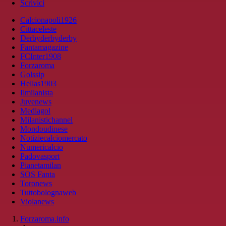
Scrivici
Calcionapoli1926
Cittaceleste
Derbyderbyderby
Fantamagazine
FCInter1908
Forzaroma
Golssip
Hellas1903
Ilmilanista
Juvenews
Mediagol
Milanistichannel
Mondoudinese
Notiziecalciomercato
Numericalcio
Padovasport
Pianetamilan
SOS Fanta
Toronews
Tuttobolognaweb
Violanews
Forzaroma.info