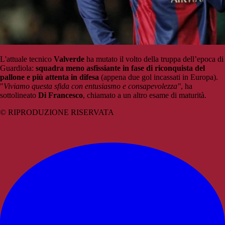
L'attuale tecnico
Valverde
ha mutato il volto della truppa dell’epoca di
Guardiola:
squadra meno asfissiante in fase di riconquista del
pallone e più attenta in difesa
(appena due gol incassati in Europa).
"
Viviamo questa sfida con entusiasmo e consapevolezza"
, ha
sottolineato
Di Francesco
, chiamato a un altro esame di maturità.
© RIPRODUZIONE RISERVATA