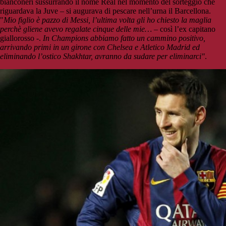
bianconeri sussurrando il nome Real nel momento del sorteggio che
riguardava la Juve – si augurava di pescare nell’urna il Barcellona.
"
Mio figlio è pazzo di Messi, l’ultima volta gli ho chiesto la maglia
perchè gliene avevo regalate cinque delle mie…
– così l’ex capitano
giallorosso -.
In Champions abbiamo fatto un cammino positivo,
arrivando primi in un girone con Chelsea e Atletico Madrid ed
eliminando l’ostico Shakhtar, avranno da sudare per eliminarci"
.