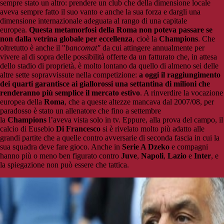
sempre stato un altro: prendere un club che della dimensione locale
aveva sempre fatto il suo vanto e anche la sua forza e dargli una
dimensione internazionale adeguata al rango di una capitale
europea.
Questa metamorfosi della Roma non poteva passare se
non dalla vetrina globale per eccellenza
, cioè la
Champions
. Che
oltretutto è anche il "
bancomat"
da cui attingere annualmente per
vivere al di sopra delle possibilità offerte da un fatturato che, in attesa
dello stadio di proprietà, è molto lontano da quello di almeno sei delle
altre sette sopravvissute nella competizione:
a oggi il raggiungimento
dei quarti garantisce ai giallorossi una settantina di milioni che
renderanno più semplice il mercato estivo
. A rinverdire la vocazione
europea della
Roma
, che a queste altezze mancava dal 2007/08, per
paradosso è stato un allenatore che fino a settembre
la
Champions
l’aveva vista solo in tv. Eppure, alla prova del campo, il
calcio di Eusebio
Di
Francesco
si è rivelato molto più adatto alle
grandi partite che a quelle contro avversarie di seconda fascia in cui la
sua squadra deve fare gioco. Anche in
Serie A Dzeko
e compagni
hanno più o meno ben figurato contro
Juve
,
Napoli
,
Lazio
e
Inter
, e
la spiegazione non può essere che tattica.