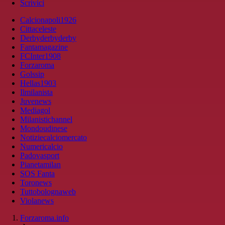
Scrivici
Calcionapoli1926
Cittaceleste
Derbyderbyderby
Fantamagazine
FCInter1908
Forzaroma
Golssip
Hellas1903
Ilmilanista
Juvenews
Mediagol
Milanistichannel
Mondoudinese
Notiziecalciomercato
Numericalcio
Padovasport
Pianetamilan
SOS Fanta
Toronews
Tuttobolognaweb
Violanews
Forzaroma.info