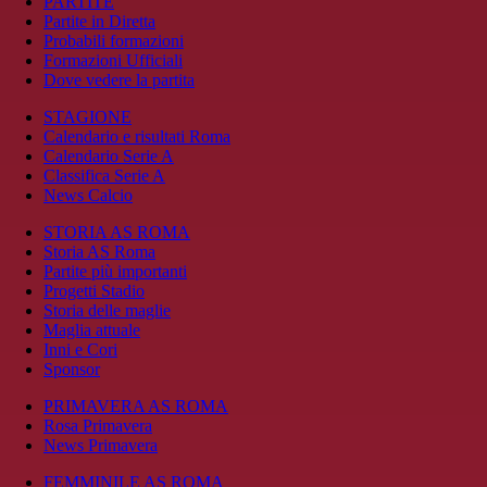
PARTITE
Partite in Diretta
Probabili formazioni
Formazioni Ufficiali
Dove vedere la partita
STAGIONE
Calendario e risultati Roma
Calendario Serie A
Classifica Serie A
News Calcio
STORIA AS ROMA
Storia AS Roma
Partite più importanti
Progetti Stadio
Storia delle maglie
Maglia attuale
Inni e Cori
Sponsor
PRIMAVERA AS ROMA
Rosa Primavera
News Primavera
FEMMINILE AS ROMA