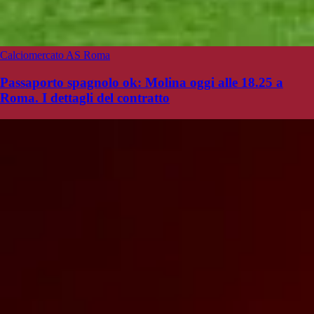
Calciomercato AS Roma
Passaporto spagnolo ok: Molina oggi alle 18.25 a
Roma. I dettagli del contratto