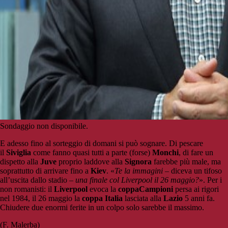
Sondaggio non disponibile.
E adesso fino al sorteggio di domani si può sognare. Di pescare
il
Siviglia
come fanno quasi tutti a parte (forse)
Monchi
, di fare un
dispetto alla
Juve
proprio laddove alla
Signora
farebbe più male, ma
soprattutto di arrivare fino a
Kiev
. «
Te la immagini
– diceva un tifoso
all’uscita dallo stadio –
una finale col Liverpool il 26 maggio?
». Per i
non romanisti: il
Liverpool
evoca la
coppa
Campioni
persa ai rigori
nel 1984, il 26 maggio la
coppa Italia
lasciata alla
Lazio
5 anni fa.
Chiudere due enormi ferite in un colpo solo sarebbe il massimo.
(F. Malerba)