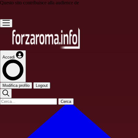
Questo sito contribuisce alla audience de
Accedi
Modifica profilo
Logout
Cerca