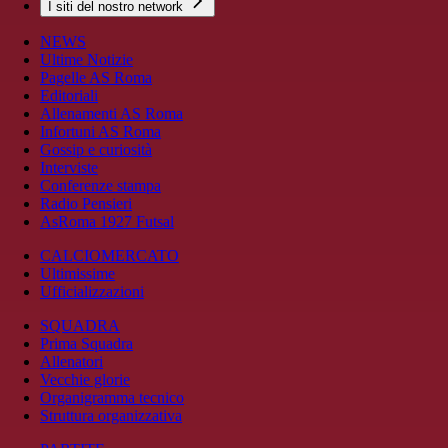
I siti del nostro network
NEWS
Ultime Notizie
Pagelle AS Roma
Editoriali
Allenamenti AS Roma
Infortuni AS Roma
Gossip e curiosità
Interviste
Conferenze stampa
Radio Pensieri
AsRoma 1927 Futsal
CALCIOMERCATO
Ultimissime
Ufficializzazioni
SQUADRA
Prima Squadra
Allenatori
Vecchie glorie
Organigramma tecnico
Struttura organizzativa