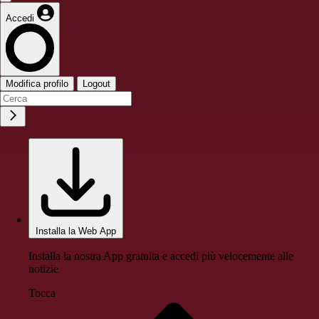
Accedi
Modifica profilo
Logout
Installa la Web App
Installa la nostra App gratuita e accedi più velocemente alle
notizie
Tocca