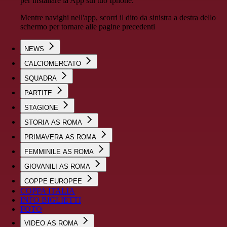
per installare la App sul tuo Iphone.
Mentre navighi nell'app, scorri il dito da sinistra a destra dello
schermo per tornare alle pagine precedenti
NEWS
CALCIOMERCATO
SQUADRA
PARTITE
STAGIONE
STORIA AS ROMA
PRIMAVERA AS ROMA
FEMMINILE AS ROMA
GIOVANILI AS ROMA
COPPE EUROPEE
COPPA ITALIA
INFO BIGLIETTI
FOTO
VIDEO AS ROMA