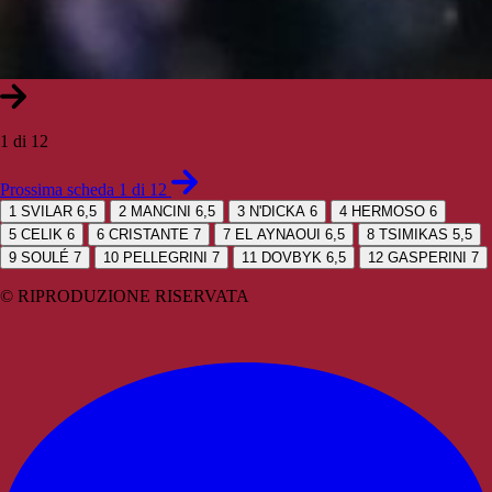
1 di 12
Prossima scheda 1 di 12
1
SVILAR 6,5
2
MANCINI 6,5
3
N'DICKA 6
4
HERMOSO 6
5
CELIK 6
6
CRISTANTE 7
7
EL AYNAOUI 6,5
8
TSIMIKAS 5,5
9
SOULÉ 7
10
PELLEGRINI 7
11
DOVBYK 6,5
12
GASPERINI 7
© RIPRODUZIONE RISERVATA