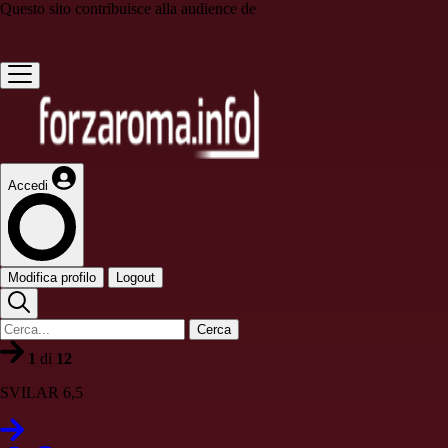
Questo sito contribuisce alla audience de
Accedi
Modifica profilo
Logout
Cerca
1
di
12
SVILAR 6,5