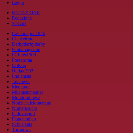
Leggo
REDAZIONE
Redazione
Scrivici
Calcionapoli1926
Cittaceleste
Derbyderbyderby
Fantamagazine
FCInter1908
Forzaroma
Golssip
Hellas1903
Ilmilanista
Juvenews
Mediagol
Milanistichannel
Mondoudinese
Notiziecalciomercato
Numericalcio
Padovasport
Pianetamilan
SOS Fanta
Toronews