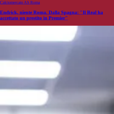
Calciomercato AS Roma
Endrick, niente Roma. Dalla Spagna: "Il Real ha
accettato un prestito in Premier"