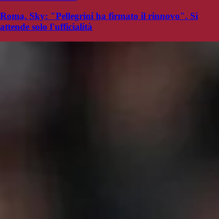
Roma, Sky: "Pellegrini ha firmato il rinnovo". Si
attende solo l'ufficialità