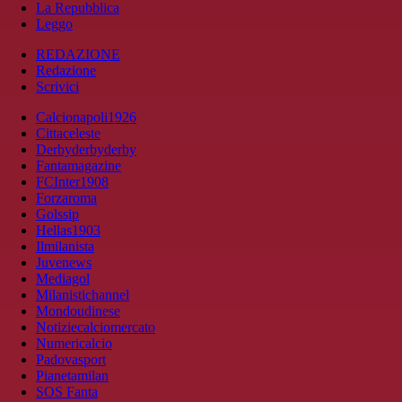
La Repubblica
Leggo
REDAZIONE
Redazione
Scrivici
Calcionapoli1926
Cittaceleste
Derbyderbyderby
Fantamagazine
FCInter1908
Forzaroma
Golssip
Hellas1903
Ilmilanista
Juvenews
Mediagol
Milanistichannel
Mondoudinese
Notiziecalciomercato
Numericalcio
Padovasport
Pianetamilan
SOS Fanta