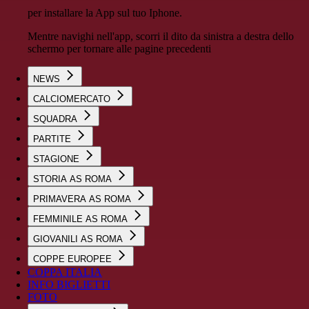
per installare la App sul tuo Iphone.
Mentre navighi nell'app, scorri il dito da sinistra a destra dello
schermo per tornare alle pagine precedenti
NEWS
CALCIOMERCATO
SQUADRA
PARTITE
STAGIONE
STORIA AS ROMA
PRIMAVERA AS ROMA
FEMMINILE AS ROMA
GIOVANILI AS ROMA
COPPE EUROPEE
COPPA ITALIA
INFO BIGLIETTI
FOTO