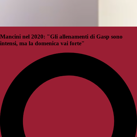
Mancini nel 2020: "Gli allenamenti di Gasp sono
intensi, ma la domenica vai forte"