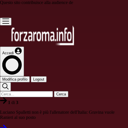
Questo sito contribuisce alla audience de
Accedi
Modifica profilo
Logout
Cerca
1
di
3
Luciano Spalletti non è più l'allenatore dell'Italia: Gravina vuole
Ranieri al suo posto