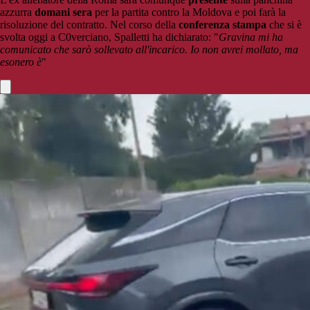
azzurra
domani sera
per la partita contro la Moldova e poi farà la
risoluzione del contratto. Nel corso della
conferenza stampa
che si è
svolta oggi a C0verciano, Spalletti ha dichiarato: "
Gravina mi ha
comunicato che sarò sollevato all'incarico. Io non avrei mollato, ma
esonero è
"