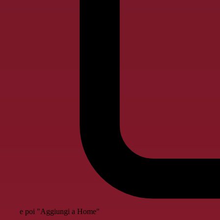
e poi "Aggiungi a Home"