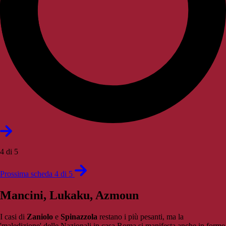
4 di 5
Prossima scheda 4 di 5
Mancini, Lukaku, Azmoun
I casi di
Zaniolo
e
Spinazzola
restano i più pesanti, ma la
'maledizione' delle Nazionali in casa Roma si manifesta anche in forme