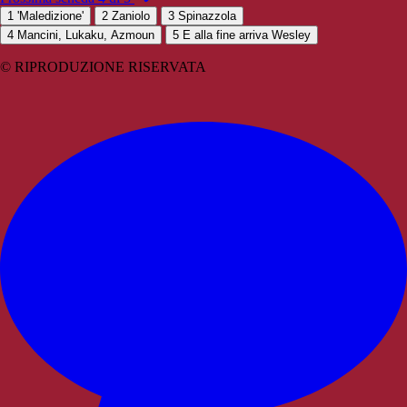
1
'Maledizione'
2
Zaniolo
3
Spinazzola
4
Mancini, Lukaku, Azmoun
5
E alla fine arriva Wesley
© RIPRODUZIONE RISERVATA