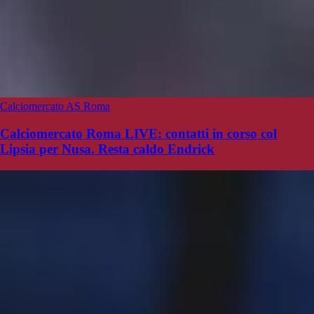
Calciomercato AS Roma
Calciomercato Roma LIVE: contatti in corso col
Lipsia per Nusa. Resta caldo Endrick