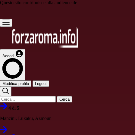
Questo sito contribuisce alla audience de
Accedi
Modifica profilo
Logout
Cerca
4
di
5
Mancini, Lukaku, Azmoun