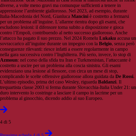
diverse, a volte meno gravi ma comunque sufficienti a tenere in
apprensione l’ambiente giallorosso. Nel 2023, ad esempio, durante
Italia-Macedonia del Nord, Gianluca
Mancini
è costretto a fermarsi
per un problema all’inguine. L’allarme rientra dopo gli esami, che
escludono lesioni: il difensore torna subito a disposizione e gioca
contro l’Empoli, contribuendo al netto successo giallorosso. Anche
l’attacco ha pagato il suo prezzo. Nel 2024 Romelu
Lukaku
accusa un
sovraccarico all’inguine durante un impegno con la
Belgio
, senza però
conseguenze rilevanti: riesce infatti a essere regolarmente in campo
nella gara successiva contro l’Inghilterra. Più serio, invece, lo stop di
Azmoun
: nel corso della sfida tra Iran e Turkmenistan, l’attaccante è
costretto a uscire per un problema alla coscia sinistra. Gli esami
evidenziano una lesione al flessore, con circa un mese di stop,
complicando le scelte offensive giallorosse allora guidata da
De Rossi
.
L’ultimo episodio, prima del caso Wesley, riguarda
Baldanzi
. Il
trequartista classe 2003 si ferma durante Slovacchia-Italia Under 21: un
duro intervento lo costringe a lasciare il campo in lacrime per un
problema al ginocchio, dicendo addio al suo Europeo.
4 di 5
Prossima scheda 4 di 5