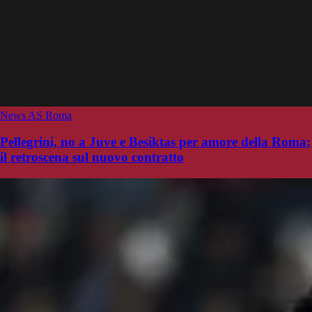
News AS Roma
Pellegrini, no a Juve e Besiktas per amore della Roma:
il retroscena sul nuovo contratto