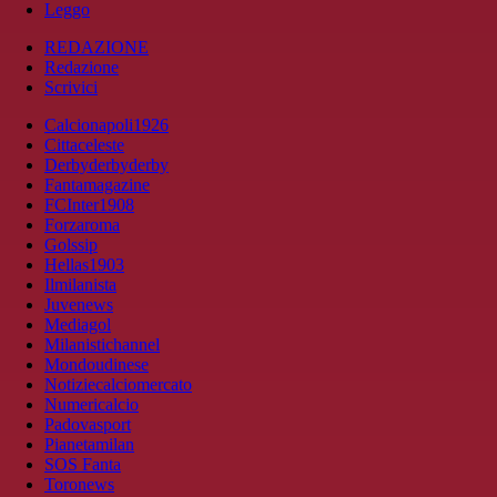
Leggo
REDAZIONE
Redazione
Scrivici
Calcionapoli1926
Cittaceleste
Derbyderbyderby
Fantamagazine
FCInter1908
Forzaroma
Golssip
Hellas1903
Ilmilanista
Juvenews
Mediagol
Milanistichannel
Mondoudinese
Notiziecalciomercato
Numericalcio
Padovasport
Pianetamilan
SOS Fanta
Toronews