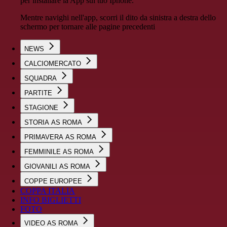
per installare la App sul tuo Iphone.
Mentre navighi nell'app, scorri il dito da sinistra a destra dello
schermo per tornare alle pagine precedenti
NEWS
CALCIOMERCATO
SQUADRA
PARTITE
STAGIONE
STORIA AS ROMA
PRIMAVERA AS ROMA
FEMMINILE AS ROMA
GIOVANILI AS ROMA
COPPE EUROPEE
COPPA ITALIA
INFO BIGLIETTI
FOTO
VIDEO AS ROMA