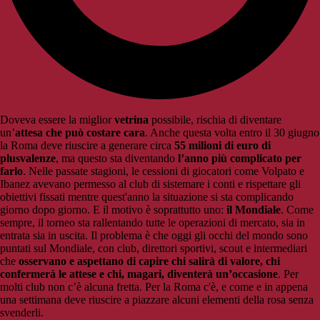
Doveva essere la miglior
vetrina
possibile, rischia di diventare
un’
attesa che può costare cara
. Anche questa volta entro il 30 giugno
la Roma deve riuscire a generare circa
55 milioni di euro di
plusvalenze
, ma questo sta diventando
l’anno più complicato per
farlo
. Nelle passate stagioni, le cessioni di giocatori come Volpato e
Ibanez avevano permesso al club di sistemare i conti e rispettare gli
obiettivi fissati mentre quest'anno la situazione si sta complicando
giorno dopo giorno. E il motivo è soprattutto uno:
il Mondiale
. Come
sempre, il torneo sta rallentando tutte le operazioni di mercato, sia in
entrata sia in uscita. Il problema è che oggi gli occhi del mondo sono
puntati sul Mondiale, con club, direttori sportivi, scout e intermediari
che
osservano e aspettano di capire chi salirà di valore, chi
confermerà le attese e chi, magari, diventerà un’occasione
. Per
molti club non c’è alcuna fretta. Per la Roma c'è, e come e in appena
una settimana deve riuscire a piazzare alcuni elementi della rosa senza
svenderli.