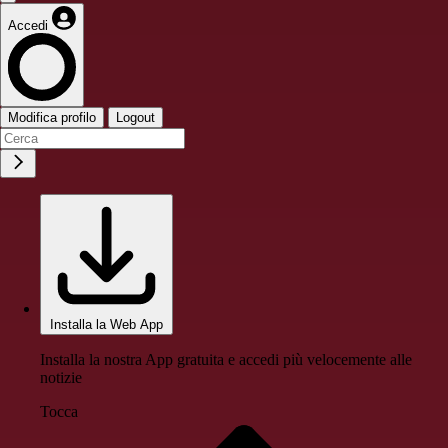
Accedi
Modifica profilo
Logout
Installa la Web App
Installa la nostra App gratuita e accedi più velocemente alle
notizie
Tocca