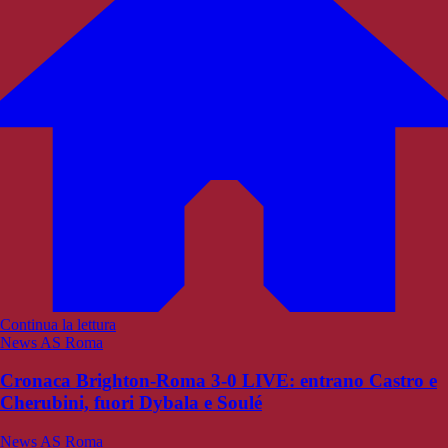
Continua la lettura
News AS Roma
Cronaca Brighton-Roma 3-0 LIVE: entrano Castro e
Cherubini, fuori Dybala e Soulé
News AS Roma