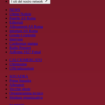
I siti del nostro network
NEWS
Ultime Notizie
Pagelle AS Roma
Editoriali
Allenamenti AS Roma
Infortuni AS Roma
Gossip e curiosità
Interviste
Conferenze stampa
Radio Pensieri
AsRoma 1927 Futsal
CALCIOMERCATO
Ultimissime
Ufficializzazioni
SQUADRA
Prima Squadra
Allenatori
Vecchie glorie
Organigramma tecnico
Struttura organizzativa