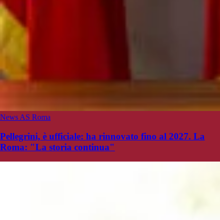
News AS Roma
Pellegrini, è ufficiale: ha rinnovato fino al 2027. La
Roma: "La storia continua"