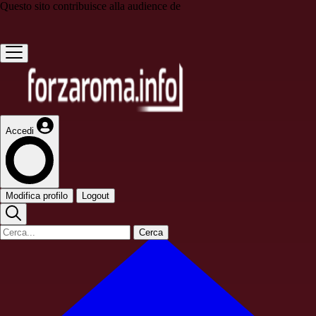
Questo sito contribuisce alla audience de
Accedi
Modifica profilo
Logout
Cerca