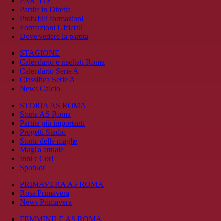
PARTITE
Partite in Diretta
Probabili formazioni
Formazioni Ufficiali
Dove vedere la partita
STAGIONE
Calendario e risultati Roma
Calendario Serie A
Classifica Serie A
News Calcio
STORIA AS ROMA
Storia AS Roma
Partite più importanti
Progetti Stadio
Storia delle maglie
Maglia attuale
Inni e Cori
Sponsor
PRIMAVERA AS ROMA
Rosa Primavera
News Primavera
FEMMINILE AS ROMA