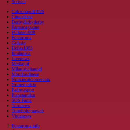
Scrivici
Calcionapoli1926
Cittaceleste
Derbyderbyderby
Fantamagazine
FCInter1908
Forzaroma
Golssip
Hellas1903
Ilmilanista
Juvenews
Mediagol
Milanistichannel
Mondoudinese
Notiziecalciomercato
Numericalcio
Padovasport
Pianetamilan
SOS Fanta
Toronews
Tuttobolognaweb
Violanews
Forzaroma.info