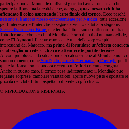
partecipazione al Mondiale di diversi giocatori avevano lasciato ben
sperare la Roma ma la realtà è che, ad oggi,
quasi nessun club ha
affondato il colpo aspettando l'esito finale del torneo
. Ecco perché
nessuno si è ancora mosso concretamente per
Ndicka
, fatta eccezione
per l’interesse dell’Inter che lo segue da vicino da tutta la stagione.
Stesso discorso per
Koné
, che ieri ha fatto il suo esordio contro l'Iraq.
Tutto fermo anche per chi al Mondiale è ormai un titolare inamovibile,
come
El Aynaoui
. Il centrocampista è una delle sorprese più
interessanti del Marocco, ma
prima di formulare un’offerta concreta
i club vogliono vederci chiaro e attendere le partite decisive
.
Ancora più bloccata la situazione dei calciatori che al Mondiale non ci
sono nemmeno, come
Soulé
, che piace in Germania
, o
Dovbyk
, per il
quale la Roma non ha ancora ricevuto un’offerta ritenuta congrua.
Anche in questo caso, il torneo pesa indirettamente: il Mondiale può
regalare sorprese, cambiare valutazioni, aprire nuove piste e spostare le
priorità dei club. E tutti aspettano di vederci più chiaro.
© RIPRODUZIONE RISERVATA