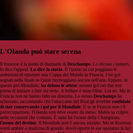
L'Olanda può stare serena
Il francese è la punta di diamante di
Deschamps
. Lo dicono i numeri,
lo dice l'appeal.
Lo dice la storia
. È l'uomo su cui poggiano le
ambizioni di riportare una Coppa del Mondo in Francia. I tre gol
segnati nella finale in Qatar riecheggiano ancora nell'aria. Eppure, in
questo pre-Mondiale,
ha deluso le attese
: nessun gol nei due test
prima di iniziare a fare sul serio. A brillare è stato Olise. Lui no. Ma in
Francia non ne hanno fatto un dramma. Lo stesso
Deschamps
ha
scherzato, raccontando che l'attaccante del Real gli avrebbe
confidato
di star conservando i gol per il Mondiale
. E se in Francia non c'è
preoccupazione, l'Olanda non deve essere da meno. Malen sa colpire
nelle occasioni che contano. È stato lui l'uomo della Champions,
l'uomo del destino
. Il Mondiale non è ancora iniziato. Ma se Koeman
vorrà ambire a qualcosa di grande, dovrà riporre le sue speranze in lui: