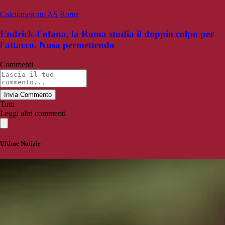
Calciomercato AS Roma
Endrick-Fofana, la Roma studia il doppio colpo per
l'attacco. Nusa permettendo
Commenti
Invia Commento
Tutti
Leggi altri commenti
Ultime Notizie