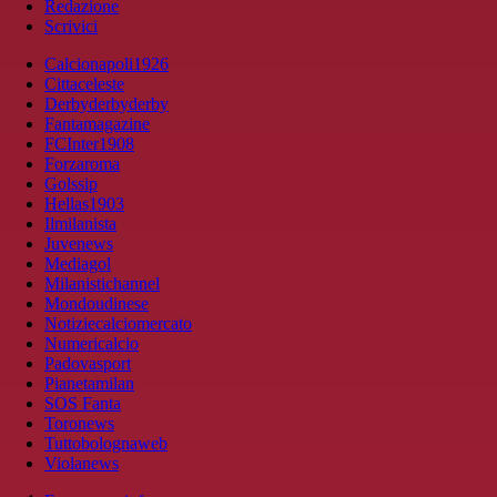
Redazione
Scrivici
Calcionapoli1926
Cittaceleste
Derbyderbyderby
Fantamagazine
FCInter1908
Forzaroma
Golssip
Hellas1903
Ilmilanista
Juvenews
Mediagol
Milanistichannel
Mondoudinese
Notiziecalciomercato
Numericalcio
Padovasport
Pianetamilan
SOS Fanta
Toronews
Tuttobolognaweb
Violanews