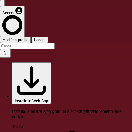
Accedi
Modifica profilo
Logout
Installa la Web App
Installa la nostra App gratuita e accedi più velocemente alle
notizie
Tocca