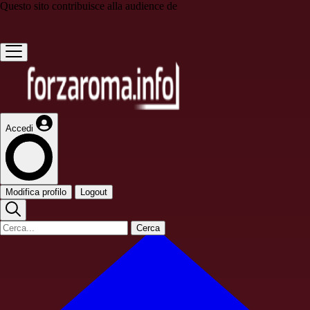
Questo sito contribuisce alla audience de
Accedi
Modifica profilo
Logout
Cerca