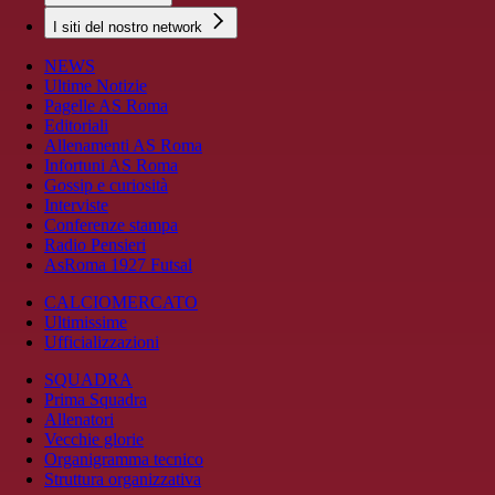
I siti del nostro network
NEWS
Ultime Notizie
Pagelle AS Roma
Editoriali
Allenamenti AS Roma
Infortuni AS Roma
Gossip e curiosità
Interviste
Conferenze stampa
Radio Pensieri
AsRoma 1927 Futsal
CALCIOMERCATO
Ultimissime
Ufficializzazioni
SQUADRA
Prima Squadra
Allenatori
Vecchie glorie
Organigramma tecnico
Struttura organizzativa