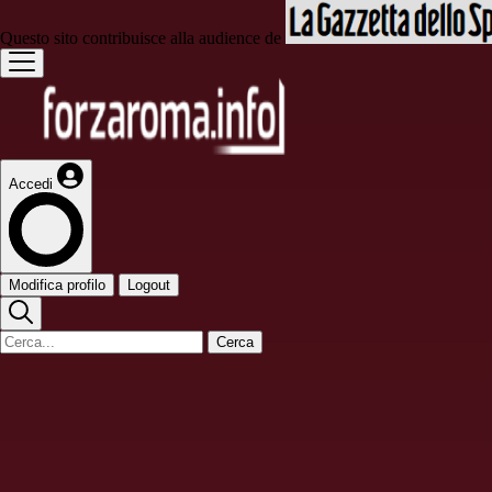
Questo sito contribuisce alla audience de
Accedi
Modifica profilo
Logout
Cerca