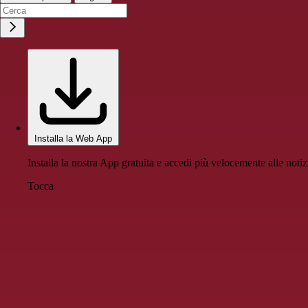
Installa la Web App
Installa la nostra App gratuita e accedi più velocemente alle notiz
Tocca