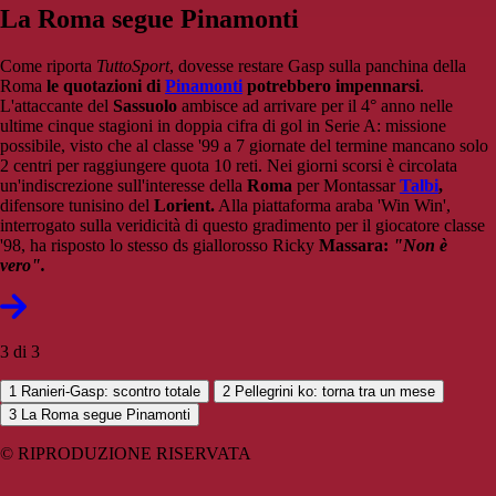
La Roma segue Pinamonti
Come riporta
TuttoSport
, dovesse restare Gasp sulla panchina della
Roma
le quotazioni di
Pinamonti
potrebbero impennarsi
.
L'attaccante del
Sassuolo
ambisce ad arrivare per il 4° anno nelle
ultime cinque stagioni in doppia cifra di gol in Serie A: missione
possibile, visto che al classe '99 a 7 giornate del termine mancano solo
2 centri per raggiungere quota 10 reti. Nei giorni scorsi è circolata
un'indiscrezione sull'interesse della
Roma
per Montassar
Talbi
,
difensore tunisino del
Lorient.
Alla piattaforma araba 'Win Win',
interrogato sulla veridicità di questo gradimento per il giocatore classe
'98, ha risposto lo stesso ds giallorosso Ricky
Massara:
"Non è
vero".
3 di 3
1
Ranieri-Gasp: scontro totale
2
Pellegrini ko: torna tra un mese
3
La Roma segue Pinamonti
© RIPRODUZIONE RISERVATA