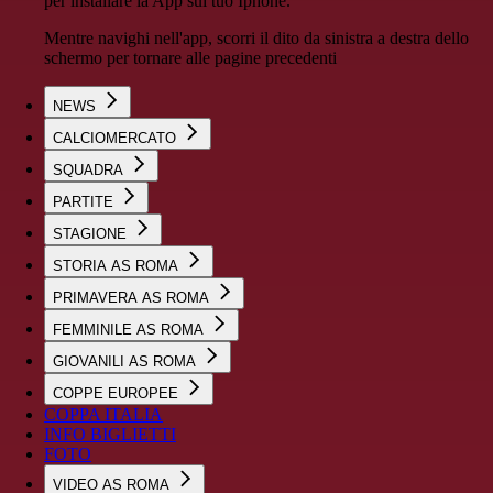
per installare la App sul tuo Iphone.
Mentre navighi nell'app, scorri il dito da sinistra a destra dello
schermo per tornare alle pagine precedenti
NEWS
CALCIOMERCATO
SQUADRA
PARTITE
STAGIONE
STORIA AS ROMA
PRIMAVERA AS ROMA
FEMMINILE AS ROMA
GIOVANILI AS ROMA
COPPE EUROPEE
COPPA ITALIA
INFO BIGLIETTI
FOTO
VIDEO AS ROMA