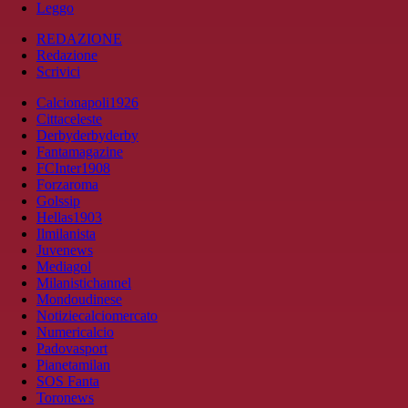
Leggo
REDAZIONE
Redazione
Scrivici
Calcionapoli1926
Cittaceleste
Derbyderbyderby
Fantamagazine
FCInter1908
Forzaroma
Golssip
Hellas1903
Ilmilanista
Juvenews
Mediagol
Milanistichannel
Mondoudinese
Notiziecalciomercato
Numericalcio
Padovasport
Pianetamilan
SOS Fanta
Toronews