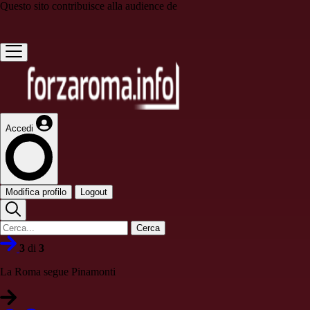
Questo sito contribuisce alla audience de
Accedi
Modifica profilo
Logout
Cerca
3
di
3
La Roma segue Pinamonti