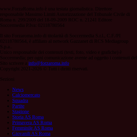
www.ForzaRoma.info è una testata giornalistica. Direttore
responsabile Massimo Limiti Autorizzazione del Tribunale Civile di
Roma n. 299/2009 del 18-09-2009 ROC n. 21241 Editore
Soccermedia P.Iva: 02118780564
Il sito Forzaroma.info di titolarità di Soccermedia S.r.l., C.F./PI
02118780564, è affiliato al network Gazzanet di RCS Mediagroup
S.p.a..
Unico responsabile dei contenuti (testi, foto, video e grafiche) è
Soccermedia; per ogni comunicazione avente ad oggetto i contenuti del
Sito scrivere a
info@forzaroma.info
Copyright 2021-2026 © Tutti i diritti riservati.
Sezioni
News
Calciomercato
Squadra
Partite
Stagione
Storia AS Roma
Primavera AS Roma
Femminile AS Roma
Giovanili AS Roma