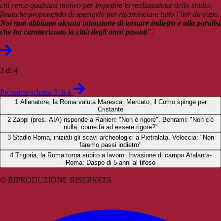
chi cerca qualsiasi motivo per impedire la realizzazione dello stadio,
finanche proponendo di spostarlo per ricominciare tutto l’iter da capo.
Noi non abbiamo alcuna intenzione di tornare indietro e alla paralisi
che ha caratterizzato la città degli anni passati
”.
3 di 4
Prossima scheda 3 di 4
1
Allenatore, la Roma valuta Maresca. Mercato, il Como spinge per
Cristante
2
Zappi (pres. AIA) risponde a Ranieri: "Non è rigore". Behrami: "Non c'è
nulla, come fa ad essere rigore?"
3
Stadio Roma, iniziati gli scavi archeologici a Pietralata. Veloccia: "Non
faremo passi indietro"
4
Trigoria, la Roma torna subito a lavoro. Invasione di campo Atalanta-
Roma: Daspo di 5 anni al tifoso
© RIPRODUZIONE RISERVATA