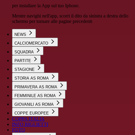
per installare la App sul tuo Iphone.
Mentre navighi nell'app, scorri il dito da sinistra a destra dello
schermo per tornare alle pagine precedenti
NEWS
CALCIOMERCATO
SQUADRA
PARTITE
STAGIONE
STORIA AS ROMA
PRIMAVERA AS ROMA
FEMMINILE AS ROMA
GIOVANILI AS ROMA
COPPE EUROPEE
COPPA ITALIA
INFO BIGLIETTI
FOTO