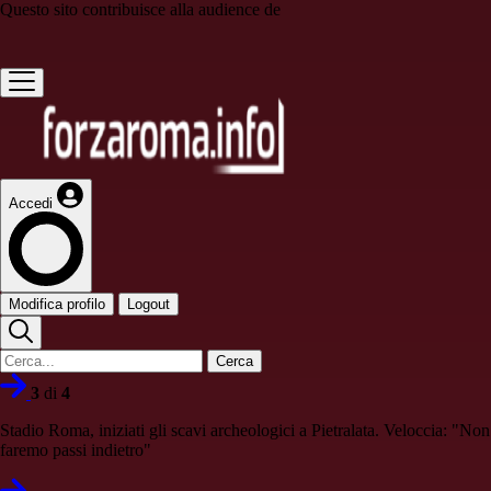
Questo sito contribuisce alla audience de
Accedi
Modifica profilo
Logout
Cerca
3
di
4
Stadio Roma, iniziati gli scavi archeologici a Pietralata. Veloccia: "Non
faremo passi indietro"