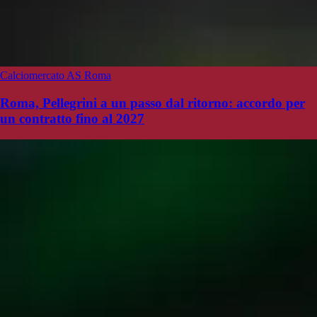
Calciomercato AS Roma
Roma, Pellegrini a un passo dal ritorno: accordo per
un contratto fino al 2027