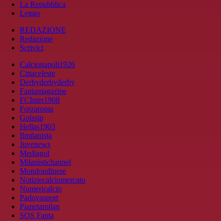
La Repubblica
Leggo
REDAZIONE
Redazione
Scrivici
Calcionapoli1926
Cittaceleste
Derbyderbyderby
Fantamagazine
FCInter1908
Forzaroma
Golssip
Hellas1903
Ilmilanista
Juvenews
Mediagol
Milanistichannel
Mondoudinese
Notiziecalciomercato
Numericalcio
Padovasport
Pianetamilan
SOS Fanta