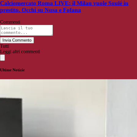
Calciomercato Roma LIVE: il Milan vuole Soulé in
prestito. Occhi su Nusa e Fofana
Commenti
Invia Commento
Tutti
Leggi altri commenti
Ultime Notizie