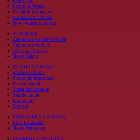
PARTITE
Partite in Diretta
Probabili formazioni
Formazioni Ufficiali
Dove vedere la partita
STAGIONE
Calendario e risultati Roma
Calendario Serie A
Classifica Serie A
News Calcio
STORIA AS ROMA
Storia AS Roma
Partite più importanti
Progetti Stadio
Storia delle maglie
Maglia attuale
Inni e Cori
Sponsor
PRIMAVERA AS ROMA
Rosa Primavera
News Primavera
FEMMINILE AS ROMA