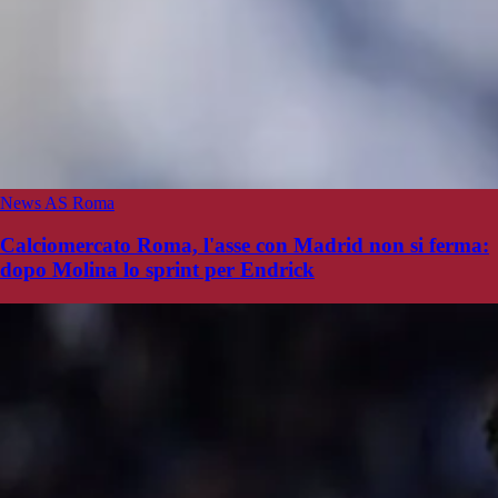
News AS Roma
Calciomercato Roma, l'asse con Madrid non si ferma:
dopo Molina lo sprint per Endrick