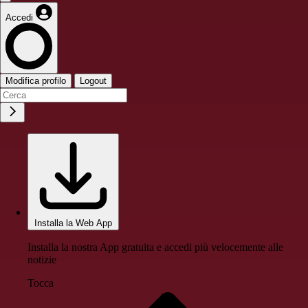
Accedi
Modifica profilo
Logout
Installa la Web App
Installa la nostra App gratuita e accedi più velocemente alle
notizie
Tocca