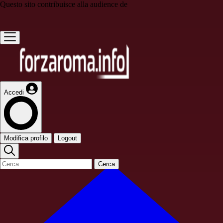
Questo sito contribuisce alla audience de
Accedi
Modifica profilo
Logout
Cerca