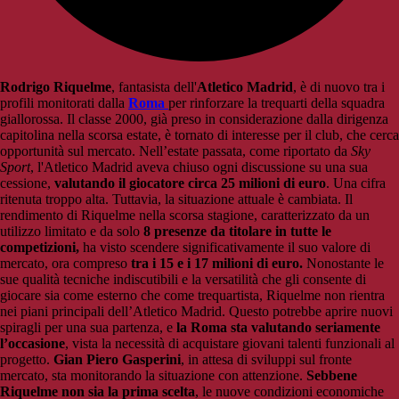
Rodrigo Riquelme
, fantasista dell'
Atletico Madrid
, è di nuovo tra i
profili monitorati dalla
Roma
per rinforzare la trequarti della squadra
giallorossa. Il classe 2000, già preso in considerazione dalla dirigenza
capitolina nella scorsa estate, è tornato di interesse per il club, che cerca
opportunità sul mercato. Nell’estate passata, come riportato da
Sky
Sport
, l'Atletico Madrid aveva chiuso ogni discussione su una sua
cessione,
valutando il giocatore circa 25 milioni di euro
. Una cifra
ritenuta troppo alta. Tuttavia, la situazione attuale è cambiata. Il
rendimento di Riquelme nella scorsa stagione, caratterizzato da un
utilizzo limitato e da solo
8 presenze da titolare in tutte le
competizioni,
ha visto scendere significativamente il suo valore di
mercato, ora compreso
tra i 15 e i 17 milioni di euro.
Nonostante le
sue qualità tecniche indiscutibili e la versatilità che gli consente di
giocare sia come esterno che come trequartista, Riquelme non rientra
nei piani principali dell’Atletico Madrid. Questo potrebbe aprire nuovi
spiragli per una sua partenza, e
la Roma sta valutando seriamente
l’occasione
, vista la necessità di acquistare giovani talenti funzionali al
progetto.
Gian Piero Gasperini
, in attesa di sviluppi sul fronte
mercato, sta monitorando la situazione con attenzione.
Sebbene
Riquelme non sia la prima scelta
, le nuove condizioni economiche