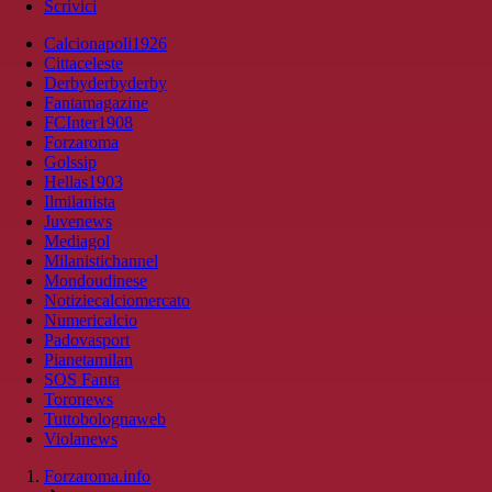
Scrivici
Calcionapoli1926
Cittaceleste
Derbyderbyderby
Fantamagazine
FCInter1908
Forzaroma
Golssip
Hellas1903
Ilmilanista
Juvenews
Mediagol
Milanistichannel
Mondoudinese
Notiziecalciomercato
Numericalcio
Padovasport
Pianetamilan
SOS Fanta
Toronews
Tuttobolognaweb
Violanews
Forzaroma.info