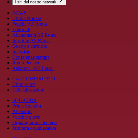
I siti del nostro network
NEWS
Ultime Notizie
Pagelle AS Roma
Editoriali
Allenamenti AS Roma
Infortuni AS Roma
Gossip e curiosità
Interviste
Conferenze stampa
Radio Pensieri
AsRoma 1927 Futsal
CALCIOMERCATO
Ultimissime
Ufficializzazioni
SQUADRA
Prima Squadra
Allenatori
Vecchie glorie
Organigramma tecnico
Struttura organizzativa