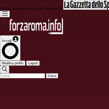
Questo sito contribuisce alla audience de
Accedi
Modifica profilo
Logout
Cerca