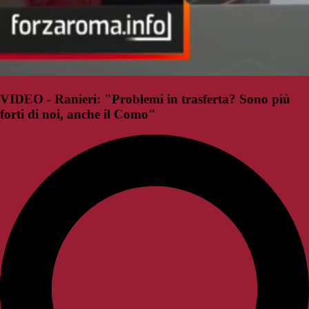
VIDEO - Ranieri: "Problemi in trasferta? Sono più
forti di noi, anche il Como"