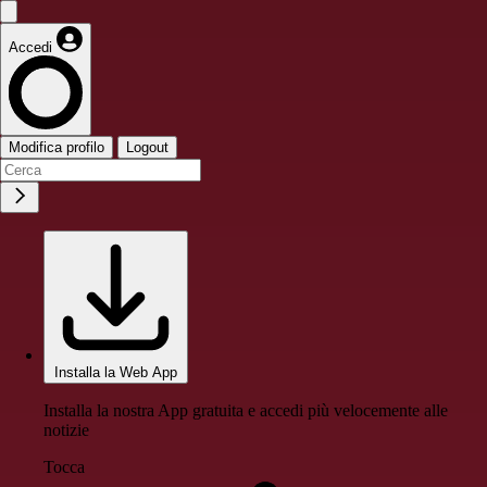
Accedi
Modifica profilo
Logout
Installa la Web App
Installa la nostra App gratuita e accedi più velocemente alle
notizie
Tocca