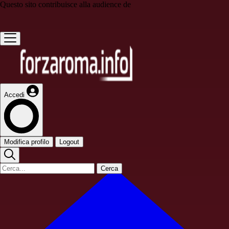
Questo sito contribuisce alla audience de
Accedi
Modifica profilo
Logout
Cerca