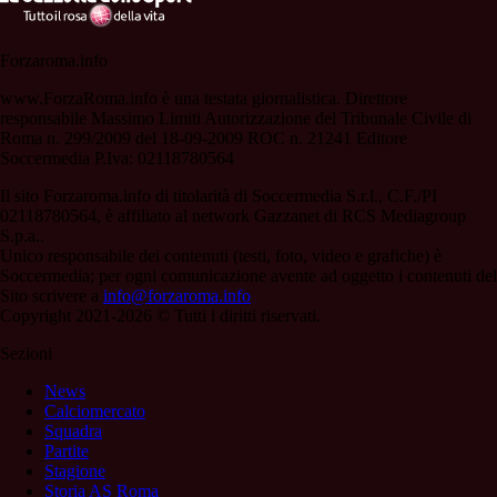
Forzaroma.info
www.ForzaRoma.info è una testata giornalistica. Direttore
responsabile Massimo Limiti Autorizzazione del Tribunale Civile di
Roma n. 299/2009 del 18-09-2009 ROC n. 21241 Editore
Soccermedia P.Iva: 02118780564
Il sito Forzaroma.info di titolarità di Soccermedia S.r.l., C.F./PI
02118780564, è affiliato al network Gazzanet di RCS Mediagroup
S.p.a..
Unico responsabile dei contenuti (testi, foto, video e grafiche) è
Soccermedia; per ogni comunicazione avente ad oggetto i contenuti del
Sito scrivere a
info@forzaroma.info
Copyright 2021-2026 © Tutti i diritti riservati.
Sezioni
News
Calciomercato
Squadra
Partite
Stagione
Storia AS Roma