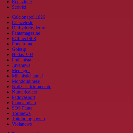
Redazione
Scrivici
Calcionapoli1926
Cittaceleste
Derbyderbyderby
Fantamagazine
FCInter1908
Forzaroma
Golssip
Hellas1903
Ilmilanista
Juvenews
Mediagol
Milanistichannel
Mondoudinese
Notiziecalciomercato
Numericalcio
Padovasport
Pianetamilan
SOS Fanta
Toronews
Tuttobolognaweb
Violanews