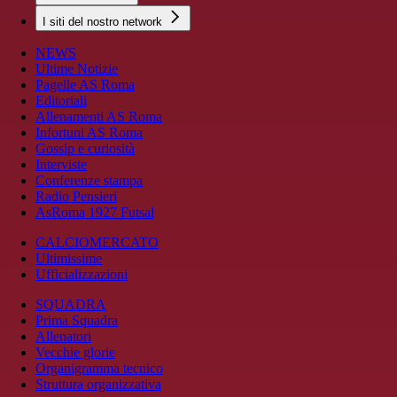
I siti del nostro network
NEWS
Ultime Notizie
Pagelle AS Roma
Editoriali
Allenamenti AS Roma
Infortuni AS Roma
Gossip e curiosità
Interviste
Conferenze stampa
Radio Pensieri
AsRoma 1927 Futsal
CALCIOMERCATO
Ultimissime
Ufficializzazioni
SQUADRA
Prima Squadra
Allenatori
Vecchie glorie
Organigramma tecnico
Struttura organizzativa