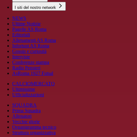
I siti del nostro network
NEWS
Ultime Notizie
Pagelle AS Roma
Editoriali
Allenamenti AS Roma
Infortuni AS Roma
Gossip e curiosità
Interviste
Conferenze stampa
Radio Pensieri
AsRoma 1927 Futsal
CALCIOMERCATO
Ultimissime
Ufficializzazioni
SQUADRA
Prima Squadra
Allenatori
Vecchie glorie
Organigramma tecnico
Struttura organizzativa