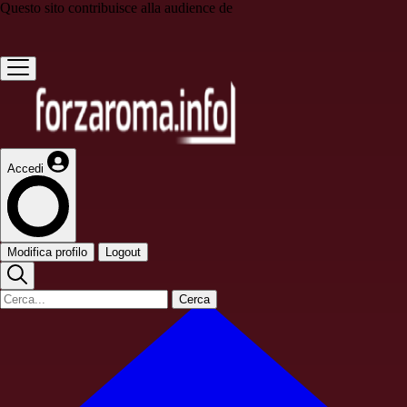
Questo sito contribuisce alla audience de
Accedi
Modifica profilo
Logout
Cerca