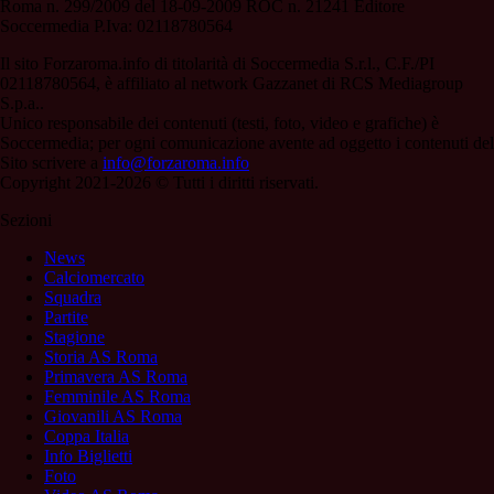
Roma n. 299/2009 del 18-09-2009 ROC n. 21241 Editore
Soccermedia P.Iva: 02118780564
Il sito Forzaroma.info di titolarità di Soccermedia S.r.l., C.F./PI
02118780564, è affiliato al network Gazzanet di RCS Mediagroup
S.p.a..
Unico responsabile dei contenuti (testi, foto, video e grafiche) è
Soccermedia; per ogni comunicazione avente ad oggetto i contenuti del
Sito scrivere a
info@forzaroma.info
Copyright 2021-2026 © Tutti i diritti riservati.
Sezioni
News
Calciomercato
Squadra
Partite
Stagione
Storia AS Roma
Primavera AS Roma
Femminile AS Roma
Giovanili AS Roma
Coppa Italia
Info Biglietti
Foto