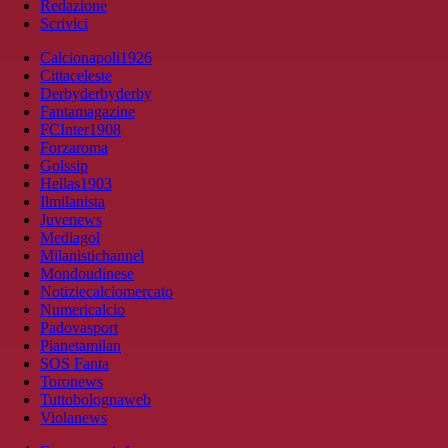
Redazione
Scrivici
Calcionapoli1926
Cittaceleste
Derbyderbyderby
Fantamagazine
FCInter1908
Forzaroma
Golssip
Hellas1903
Ilmilanista
Juvenews
Mediagol
Milanistichannel
Mondoudinese
Notiziecalciomercato
Numericalcio
Padovasport
Pianetamilan
SOS Fanta
Toronews
Tuttobolognaweb
Violanews