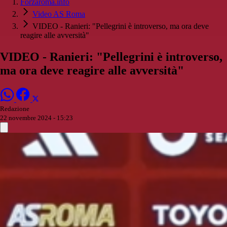
Forzaroma.info
Video AS Roma
VIDEO - Ranieri: "Pellegrini è introverso, ma ora deve
reagire alle avversità"
VIDEO - Ranieri: "Pellegrini è introverso,
ma ora deve reagire alle avversità"
Redazione
22 novembre 2024 - 15:23