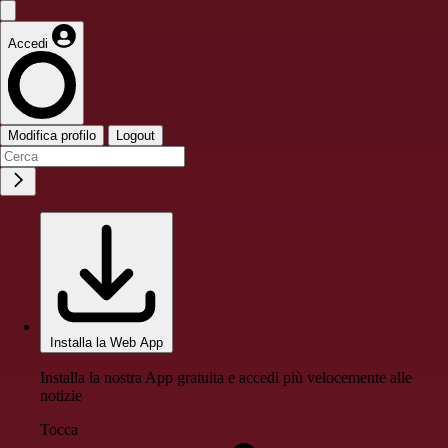
Accedi
Modifica profilo
Logout
Installa la Web App
Installa la nostra App gratuita e accedi più velocemente alle
notizie
Tocca