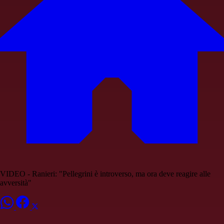
VIDEO - Ranieri: "Pellegrini è introverso, ma ora deve reagire alle
avversità"