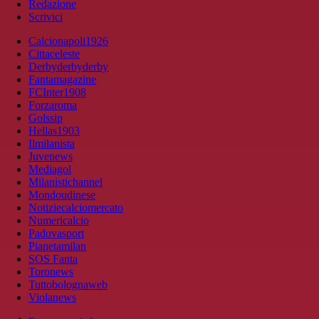
Redazione
Scrivici
Calcionapoli1926
Cittaceleste
Derbyderbyderby
Fantamagazine
FCInter1908
Forzaroma
Golssip
Hellas1903
Ilmilanista
Juvenews
Mediagol
Milanistichannel
Mondoudinese
Notiziecalciomercato
Numericalcio
Padovasport
Pianetamilan
SOS Fanta
Toronews
Tuttobolognaweb
Violanews