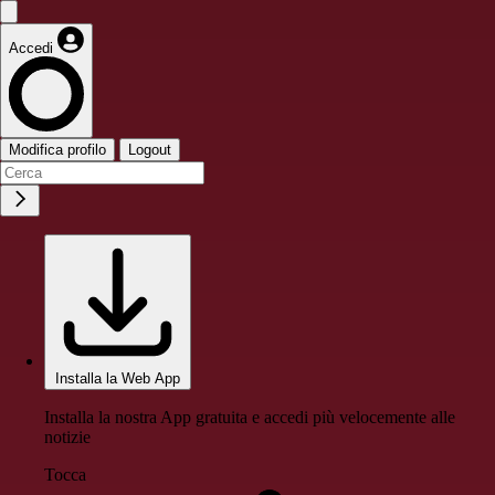
Accedi
Modifica profilo
Logout
Installa la Web App
Installa la nostra App gratuita e accedi più velocemente alle
notizie
Tocca