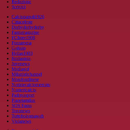
Redazione
Scrivici
Calcionapoli1926
Cittaceleste
Derbyderbyderby
Fantamagazine
FCInter1908
Forzaroma
Golssip
Hellas1903
Ilmilanista
Juvenews
Mediagol
Milanistichannel
Mondoudinese
Notiziecalciomercato
Numericalcio
Padovasport
Pianetamilan
SOS Fanta
Toronews
Tuttobolognaweb
Violanews