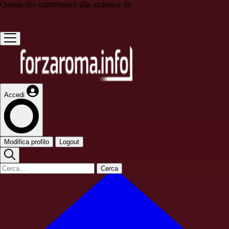
Questo sito contribuisce alla audience de
Accedi
Modifica profilo
Logout
Cerca