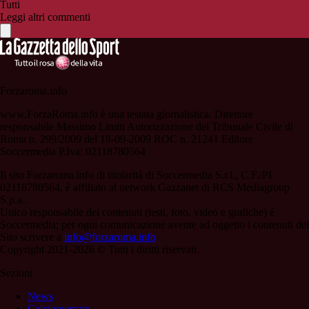
Tutti
Leggi altri commenti
Forzaroma.info
www.ForzaRoma.info è una testata giornalistica. Direttore
responsabile Massimo Limiti Autorizzazione del Tribunale Civile di
Roma n. 299/2009 del 18-09-2009 ROC n. 21241 Editore
Soccermedia P.Iva: 02118780564
Il sito Forzaroma.info di titolarità di Soccermedia S.r.l., C.F./PI
02118780564, è affiliato al network Gazzanet di RCS Mediagroup
S.p.a..
Unico responsabile dei contenuti (testi, foto, video e grafiche) è
Soccermedia; per ogni comunicazione avente ad oggetto i contenuti del
Sito scrivere a
info@forzaroma.info
Copyright 2021-2026 © Tutti i diritti riservati.
Sezioni
News
Calciomercato