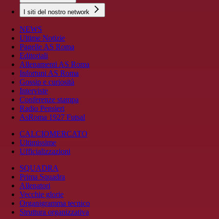
I siti del nostro network
NEWS
Ultime Notizie
Pagelle AS Roma
Editoriali
Allenamenti AS Roma
Infortuni AS Roma
Gossip e curiosità
Interviste
Conferenze stampa
Radio Pensieri
AsRoma 1927 Futsal
CALCIOMERCATO
Ultimissime
Ufficializzazioni
SQUADRA
Prima Squadra
Allenatori
Vecchie glorie
Organigramma tecnico
Struttura organizzativa