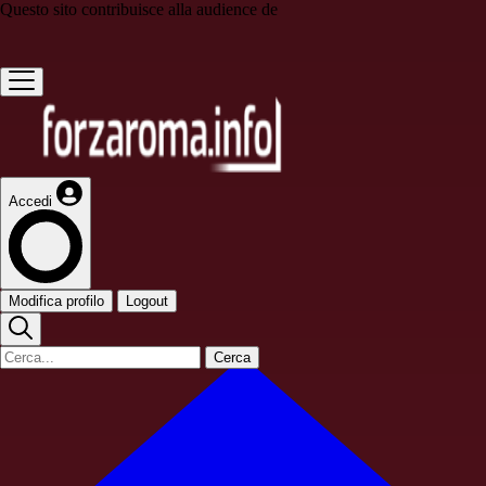
Questo sito contribuisce alla audience de
Accedi
Modifica profilo
Logout
Cerca