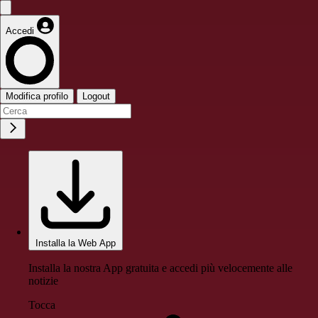
Accedi
Modifica profilo
Logout
Installa la Web App
Installa la nostra App gratuita e accedi più velocemente alle
notizie
Tocca