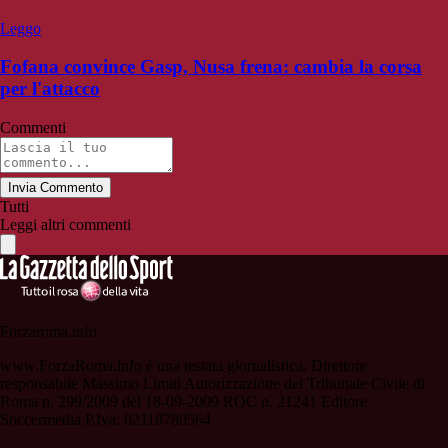
Leggo
Fofana convince Gasp, Nusa frena: cambia la corsa
per l'attacco
Commenti
Invia Commento
Tutti
Leggi altri commenti
Forzaroma.info
www.ForzaRoma.info è una testata giornalistica. Direttore
responsabile Massimo Limiti Autorizzazione del Tribunale Civile di
Roma n. 299/2009 del 18-09-2009 ROC n. 21241 Editore
Soccermedia P.Iva: 02118780564