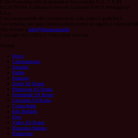
Il sito Forzaroma.info di titolarità di Soccermedia S.r.l., C.F./PI
02118780564, è affiliato al network Gazzanet di RCS Mediagroup
S.p.a..
Unico responsabile dei contenuti (testi, foto, video e grafiche) è
Soccermedia; per ogni comunicazione avente ad oggetto i contenuti del
Sito scrivere a
info@forzaroma.info
Copyright 2021-2026 © Tutti i diritti riservati.
Sezioni
News
Calciomercato
Squadra
Partite
Stagione
Storia AS Roma
Primavera AS Roma
Femminile AS Roma
Giovanili AS Roma
Coppa Italia
Info Biglietti
Foto
Video AS Roma
Rassegna Stampa
Redazione