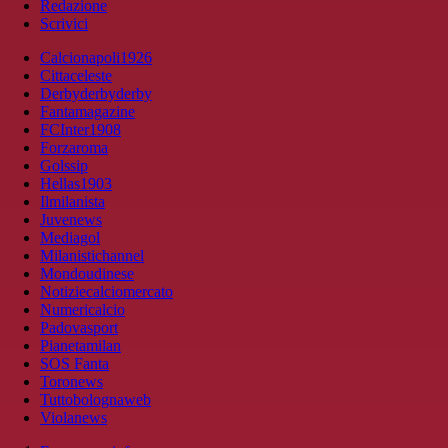
Redazione
Scrivici
Calcionapoli1926
Cittaceleste
Derbyderbyderby
Fantamagazine
FCInter1908
Forzaroma
Golssip
Hellas1903
Ilmilanista
Juvenews
Mediagol
Milanistichannel
Mondoudinese
Notiziecalciomercato
Numericalcio
Padovasport
Pianetamilan
SOS Fanta
Toronews
Tuttobolognaweb
Violanews