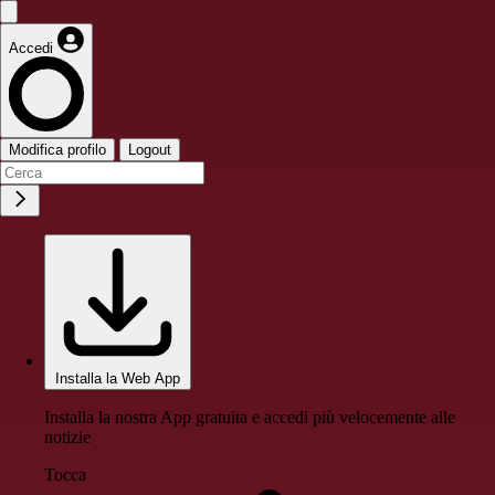
Accedi
Modifica profilo
Logout
Installa la Web App
Installa la nostra App gratuita e accedi più velocemente alle
notizie
Tocca