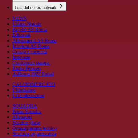
I siti del nostro network
NEWS
Ultime Notizie
Pagelle AS Roma
Editoriali
Allenamenti AS Roma
Infortuni AS Roma
Gossip e curiosità
Interviste
Conferenze stampa
Radio Pensieri
AsRoma 1927 Futsal
CALCIOMERCATO
Ultimissime
Ufficializzazioni
SQUADRA
Prima Squadra
Allenatori
Vecchie glorie
Organigramma tecnico
Struttura organizzativa