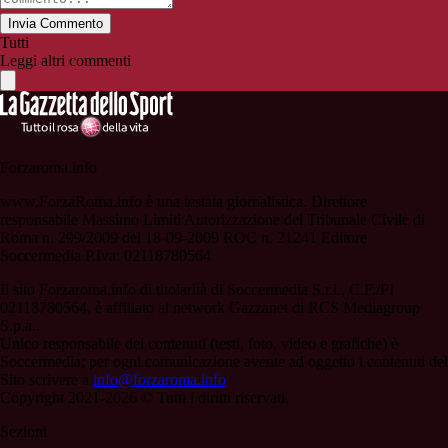
Invia Commento
Tutti
Leggi altri commenti
Forzaroma.info
www.ForzaRoma.info è una testata giornalistica. Direttore
responsabile Massimo Limiti Autorizzazione del Tribunale Civile di
Roma n. 299/2009 del 18-09-2009 ROC n. 21241 Editore
Soccermedia P.Iva: 02118780564
Il sito Forzaroma.info di titolarità di Soccermedia S.r.l., C.F./PI
02118780564, è affiliato al network Gazzanet di RCS Mediagroup
S.p.a..
Unico responsabile dei contenuti (testi, foto, video e grafiche) è
Soccermedia; per ogni comunicazione avente ad oggetto i contenuti del
Sito scrivere a
info@forzaroma.info
Copyright 2021-2026 © Tutti i diritti riservati.
Sezioni