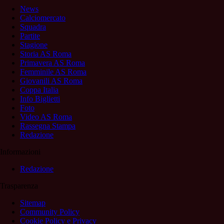
News
Calciomercato
Squadra
Partite
Stagione
Storia AS Roma
Primavera AS Roma
Femminile AS Roma
Giovanili AS Roma
Coppa Italia
Info Biglietti
Foto
Video AS Roma
Rassegna Stampa
Redazione
Informazioni
Redazione
Trasparenza
Sitemap
Community Policy
Cookie Policy e Privacy