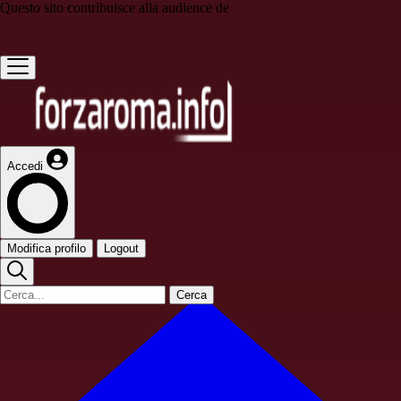
Questo sito contribuisce alla audience de
Accedi
Modifica profilo
Logout
Cerca