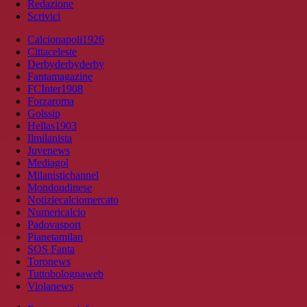
Redazione
Scrivici
Calcionapoli1926
Cittaceleste
Derbyderbyderby
Fantamagazine
FCInter1908
Forzaroma
Golssip
Hellas1903
Ilmilanista
Juvenews
Mediagol
Milanistichannel
Mondoudinese
Notiziecalciomercato
Numericalcio
Padovasport
Pianetamilan
SOS Fanta
Toronews
Tuttobolognaweb
Violanews