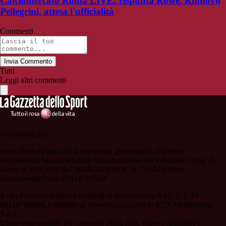
Calciomercato Roma LIVE: rispunta Rowe. Rinnovo
Pellegrini, attesa l'ufficialità
Commenti
Invia Commento
Tutti
Leggi altri commenti
Forzaroma.info
www.ForzaRoma.info è una testata giornalistica. Direttore
responsabile Massimo Limiti Autorizzazione del Tribunale Civile di
Roma n. 299/2009 del 18-09-2009 ROC n. 21241 Editore
Soccermedia P.Iva: 02118780564
Il sito Forzaroma.info di titolarità di Soccermedia S.r.l., C.F./PI
02118780564, è affiliato al network Gazzanet di RCS Mediagroup
S.p.a..
Unico responsabile dei contenuti (testi, foto, video e grafiche) è