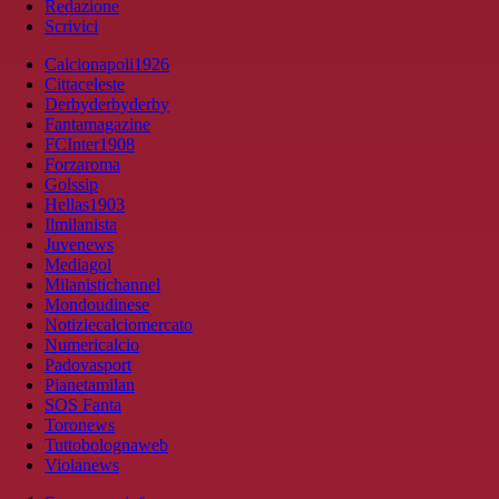
Redazione
Scrivici
Calcionapoli1926
Cittaceleste
Derbyderbyderby
Fantamagazine
FCInter1908
Forzaroma
Golssip
Hellas1903
Ilmilanista
Juvenews
Mediagol
Milanistichannel
Mondoudinese
Notiziecalciomercato
Numericalcio
Padovasport
Pianetamilan
SOS Fanta
Toronews
Tuttobolognaweb
Violanews