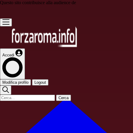
Questo sito contribuisce alla audience de
Accedi
Modifica profilo
Logout
Cerca