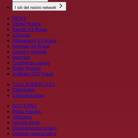
I siti del nostro network
NEWS
Ultime Notizie
Pagelle AS Roma
Editoriali
Allenamenti AS Roma
Infortuni AS Roma
Gossip e curiosità
Interviste
Conferenze stampa
Radio Pensieri
AsRoma 1927 Futsal
CALCIOMERCATO
Ultimissime
Ufficializzazioni
SQUADRA
Prima Squadra
Allenatori
Vecchie glorie
Organigramma tecnico
Struttura organizzativa