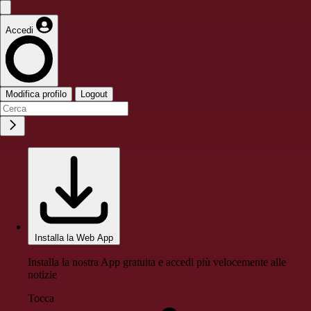
Accedi
Modifica profilo
Logout
Installa la Web App
Installa la nostra App gratuita e accedi più velocemente alle
notizie
Tocca