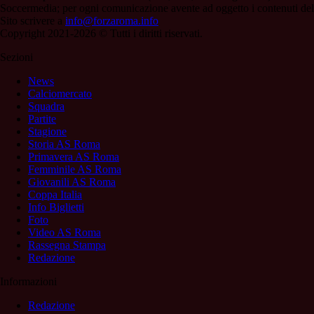
Soccermedia; per ogni comunicazione avente ad oggetto i contenuti del
Sito scrivere a
info@forzaroma.info
Copyright 2021-2026 © Tutti i diritti riservati.
Sezioni
News
Calciomercato
Squadra
Partite
Stagione
Storia AS Roma
Primavera AS Roma
Femminile AS Roma
Giovanili AS Roma
Coppa Italia
Info Biglietti
Foto
Video AS Roma
Rassegna Stampa
Redazione
Informazioni
Redazione