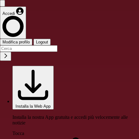
Accedi
Modifica profilo
Logout
Installa la Web App
Installa la nostra App gratuita e accedi più velocemente alle
notizie
Tocca