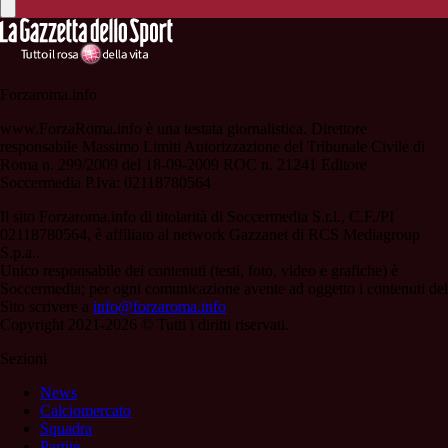
Forzaroma.info
www.ForzaRoma.info è una testata giornalistica. Direttore
responsabile Massimo Limiti Autorizzazione del Tribunale Civile di
Roma n. 299/2009 del 18-09-2009 ROC n. 21241 Editore
Soccermedia P.Iva: 02118780564
Il sito Forzaroma.info di titolarità di Soccermedia S.r.l., C.F./PI
02118780564, è affiliato al network Gazzanet di RCS Mediagroup
S.p.a..
Unico responsabile dei contenuti (testi, foto, video e grafiche) è
Soccermedia; per ogni comunicazione avente ad oggetto i contenuti del
Sito scrivere a
info@forzaroma.info
Copyright 2021-2026 © Tutti i diritti riservati.
Sezioni
News
Calciomercato
Squadra
Partite