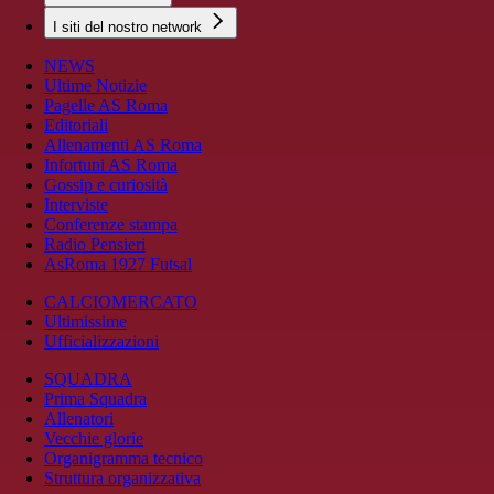
I siti del nostro network
NEWS
Ultime Notizie
Pagelle AS Roma
Editoriali
Allenamenti AS Roma
Infortuni AS Roma
Gossip e curiosità
Interviste
Conferenze stampa
Radio Pensieri
AsRoma 1927 Futsal
CALCIOMERCATO
Ultimissime
Ufficializzazioni
SQUADRA
Prima Squadra
Allenatori
Vecchie glorie
Organigramma tecnico
Struttura organizzativa