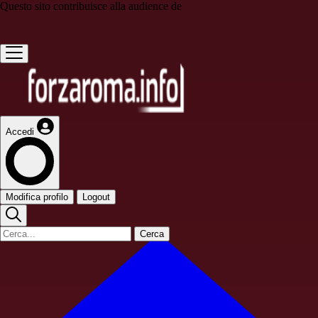
Questo sito contribuisce alla audience de
Accedi
Modifica profilo
Logout
Cerca