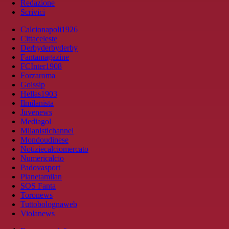
Redazione
Scrivici
Calcionapoli1926
Cittaceleste
Derbyderbyderby
Fantamagazine
FCInter1908
Forzaroma
Golssip
Hellas1903
Ilmilanista
Juvenews
Mediagol
Milanistichannel
Mondoudinese
Notiziecalciomercato
Numericalcio
Padovasport
Pianetamilan
SOS Fanta
Toronews
Tuttobolognaweb
Violanews