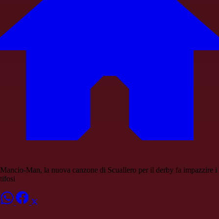
Mancio-Man, la nuova canzone di Scuallero per il derby fa impazzire i
tifosi