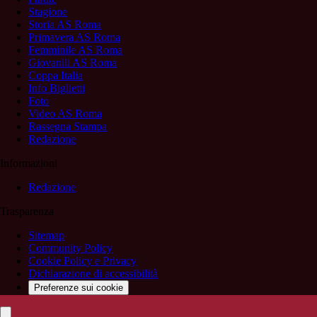
Stagione
Storia AS Roma
Primavera AS Roma
Femminile AS Roma
Giovanili AS Roma
Coppa Italia
Info Biglietti
Foto
Video AS Roma
Rassegna Stampa
Redazione
Informazioni
Redazione
Trasparenza
Sitemap
Community Policy
Cookie Policy e Privacy
Dichiarazione di accessibilità
Preferenze sui cookie