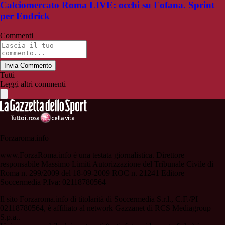
Calciomercato Roma LIVE: occhi su Fofana. Sprint
per Endrick
Commenti
Invia Commento
Tutti
Leggi altri commenti
Forzaroma.info
www.ForzaRoma.info è una testata giornalistica. Direttore
responsabile Massimo Limiti Autorizzazione del Tribunale Civile di
Roma n. 299/2009 del 18-09-2009 ROC n. 21241 Editore
Soccermedia P.Iva: 02118780564
Il sito Forzaroma.info di titolarità di Soccermedia S.r.l., C.F./PI
02118780564, è affiliato al network Gazzanet di RCS Mediagroup
S.p.a..