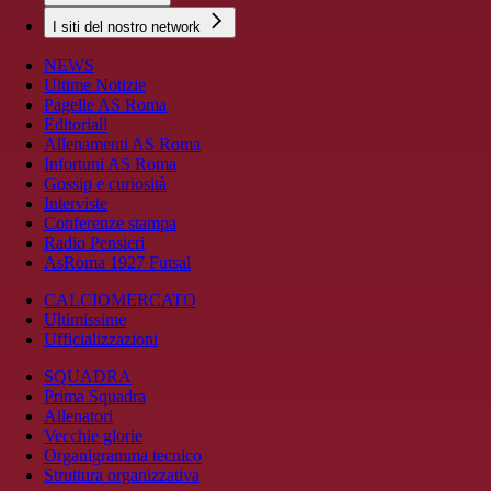
I siti del nostro network
NEWS
Ultime Notizie
Pagelle AS Roma
Editoriali
Allenamenti AS Roma
Infortuni AS Roma
Gossip e curiosità
Interviste
Conferenze stampa
Radio Pensieri
AsRoma 1927 Futsal
CALCIOMERCATO
Ultimissime
Ufficializzazioni
SQUADRA
Prima Squadra
Allenatori
Vecchie glorie
Organigramma tecnico
Struttura organizzativa