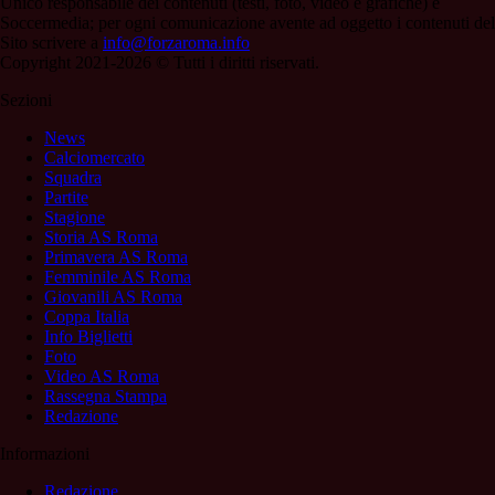
Unico responsabile dei contenuti (testi, foto, video e grafiche) è
Soccermedia; per ogni comunicazione avente ad oggetto i contenuti del
Sito scrivere a
info@forzaroma.info
Copyright 2021-2026 © Tutti i diritti riservati.
Sezioni
News
Calciomercato
Squadra
Partite
Stagione
Storia AS Roma
Primavera AS Roma
Femminile AS Roma
Giovanili AS Roma
Coppa Italia
Info Biglietti
Foto
Video AS Roma
Rassegna Stampa
Redazione
Informazioni
Redazione