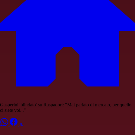
Gasperini 'blindato' su Raspadori: "Mai parlato di mercato, per quello
ci siete voi..."