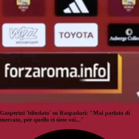
Gasperini 'blindato' su Raspadori: "Mai parlato di
mercato, per quello ci siete voi..."