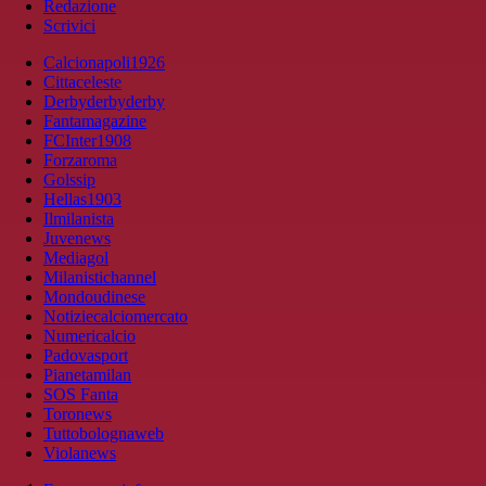
Redazione
Scrivici
Calcionapoli1926
Cittaceleste
Derbyderbyderby
Fantamagazine
FCInter1908
Forzaroma
Golssip
Hellas1903
Ilmilanista
Juvenews
Mediagol
Milanistichannel
Mondoudinese
Notiziecalciomercato
Numericalcio
Padovasport
Pianetamilan
SOS Fanta
Toronews
Tuttobolognaweb
Violanews