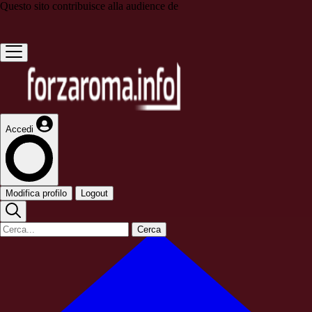
Questo sito contribuisce alla audience de
Accedi
Modifica profilo
Logout
Cerca