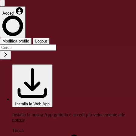
Accedi
Modifica profilo
Logout
Installa la Web App
Installa la nostra App gratuita e accedi più velocemente alle
notizie
Tocca