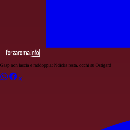
Gasp non lascia e raddoppia: Ndicka resta, occhi su Ostigard