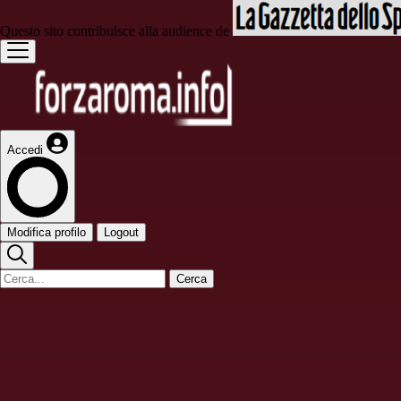
Questo sito contribuisce alla audience de
Accedi
Modifica profilo
Logout
Cerca