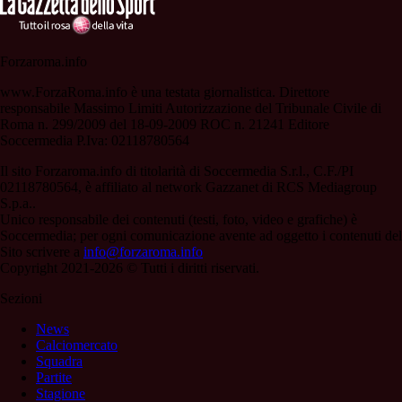
Forzaroma.info
www.ForzaRoma.info è una testata giornalistica. Direttore
responsabile Massimo Limiti Autorizzazione del Tribunale Civile di
Roma n. 299/2009 del 18-09-2009 ROC n. 21241 Editore
Soccermedia P.Iva: 02118780564
Il sito Forzaroma.info di titolarità di Soccermedia S.r.l., C.F./PI
02118780564, è affiliato al network Gazzanet di RCS Mediagroup
S.p.a..
Unico responsabile dei contenuti (testi, foto, video e grafiche) è
Soccermedia; per ogni comunicazione avente ad oggetto i contenuti del
Sito scrivere a
info@forzaroma.info
Copyright 2021-2026 © Tutti i diritti riservati.
Sezioni
News
Calciomercato
Squadra
Partite
Stagione