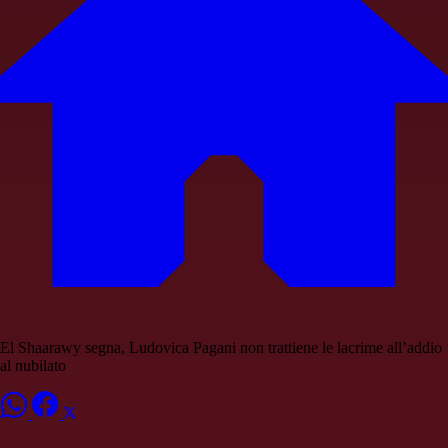
El Shaarawy segna, Ludovica Pagani non trattiene le lacrime all’addio
al nubilato