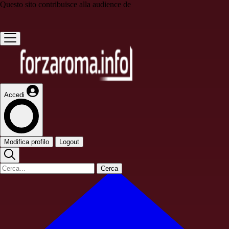
Questo sito contribuisce alla audience de
Accedi
Modifica profilo
Logout
Cerca