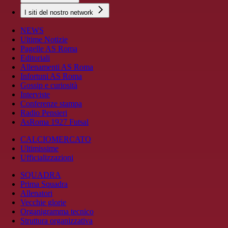
I siti del nostro network
NEWS
Ultime Notizie
Pagelle AS Roma
Editoriali
Allenamenti AS Roma
Infortuni AS Roma
Gossip e curiosità
Interviste
Conferenze stampa
Radio Pensieri
AsRoma 1927 Futsal
CALCIOMERCATO
Ultimissime
Ufficializzazioni
SQUADRA
Prima Squadra
Allenatori
Vecchie glorie
Organigramma tecnico
Struttura organizzativa