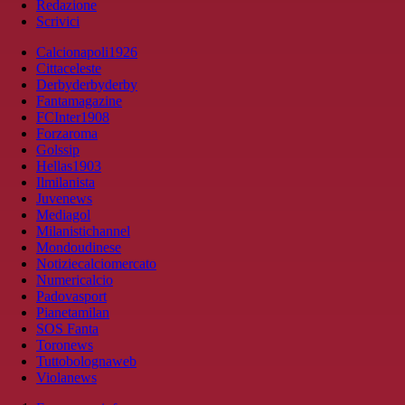
Redazione
Scrivici
Calcionapoli1926
Cittaceleste
Derbyderbyderby
Fantamagazine
FCInter1908
Forzaroma
Golssip
Hellas1903
Ilmilanista
Juvenews
Mediagol
Milanistichannel
Mondoudinese
Notiziecalciomercato
Numericalcio
Padovasport
Pianetamilan
SOS Fanta
Toronews
Tuttobolognaweb
Violanews