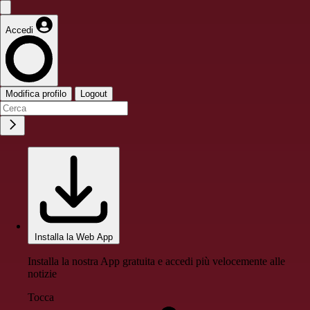
Accedi
Modifica profilo
Logout
Installa la Web App
Installa la nostra App gratuita e accedi più velocemente alle
notizie
Tocca