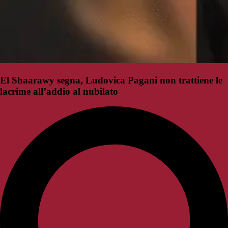
El Shaarawy segna, Ludovica Pagani non trattiene le
lacrime all’addio al nubilato