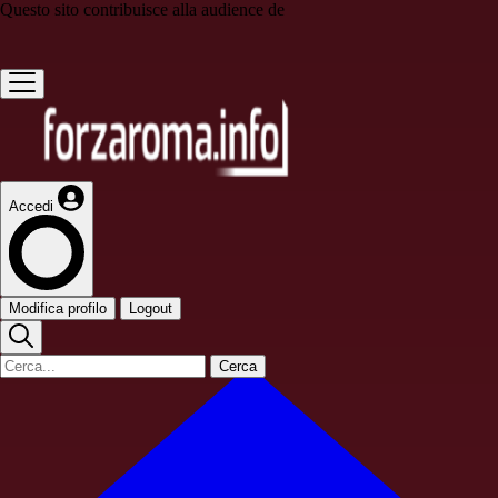
Questo sito contribuisce alla audience de
Accedi
Modifica profilo
Logout
Cerca