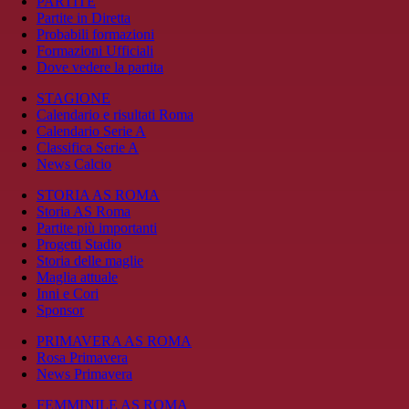
PARTITE
Partite in Diretta
Probabili formazioni
Formazioni Ufficiali
Dove vedere la partita
STAGIONE
Calendario e risultati Roma
Calendario Serie A
Classifica Serie A
News Calcio
STORIA AS ROMA
Storia AS Roma
Partite più importanti
Progetti Stadio
Storia delle maglie
Maglia attuale
Inni e Cori
Sponsor
PRIMAVERA AS ROMA
Rosa Primavera
News Primavera
FEMMINILE AS ROMA