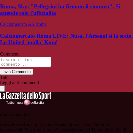
Roma, Sky: "Pellegrini ha firmato il rinnovo". Si
attende solo l'ufficialità
Calciomercato AS Roma
Calciomercato Roma LIVE: Nusa, l'Arsenal si fa sotto.
Lo United 'molla' Koné
Commenti
Invia Commento
Tutti
Leggi altri commenti
Forzaroma.info
www.ForzaRoma.info è una testata giornalistica. Direttore
responsabile Massimo Limiti Autorizzazione del Tribunale Civile di