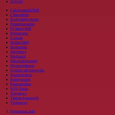
Scrivici
Calcionapoli1926
Cittaceleste
Derbyderbyderby
Fantamagazine
FCInter1908
Forzaroma
Golssip
Hellas1903
Ilmilanista
Juvenews
Mediagol
Milanistichannel
Mondoudinese
Notiziecalciomercato
Numericalcio
Padovasport
Pianetamilan
SOS Fanta
Toronews
Tuttobolognaweb
Violanews
Forzaroma.info