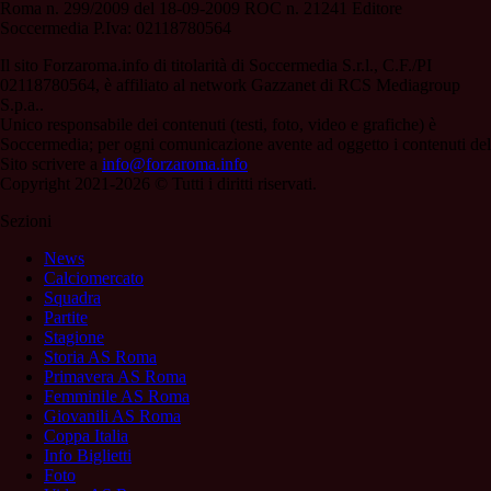
Roma n. 299/2009 del 18-09-2009 ROC n. 21241 Editore
Soccermedia P.Iva: 02118780564
Il sito Forzaroma.info di titolarità di Soccermedia S.r.l., C.F./PI
02118780564, è affiliato al network Gazzanet di RCS Mediagroup
S.p.a..
Unico responsabile dei contenuti (testi, foto, video e grafiche) è
Soccermedia; per ogni comunicazione avente ad oggetto i contenuti del
Sito scrivere a
info@forzaroma.info
Copyright 2021-2026 © Tutti i diritti riservati.
Sezioni
News
Calciomercato
Squadra
Partite
Stagione
Storia AS Roma
Primavera AS Roma
Femminile AS Roma
Giovanili AS Roma
Coppa Italia
Info Biglietti
Foto