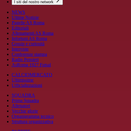
I siti del nostro network
NEWS
Ultime Notizie
Pagelle AS Roma
Editoriali
Allenamenti AS Roma
Infortuni AS Roma
Gossip e curiosità
Interviste
Conferenze stampa
Radio Pensieri
AsRoma 1927 Futsal
CALCIOMERCATO
Ultimissime
Ufficializzazioni
SQUADRA
Prima Squadra
Allenatori
Vecchie glorie
Organigramma tecnico
Struttura organizzativa