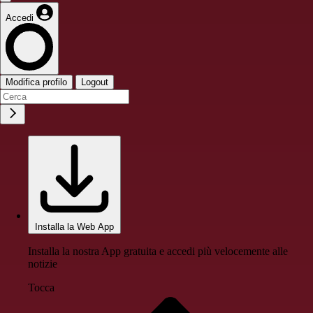
Accedi
Modifica profilo
Logout
Installa la Web App
Installa la nostra App gratuita e accedi più velocemente alle
notizie
Tocca