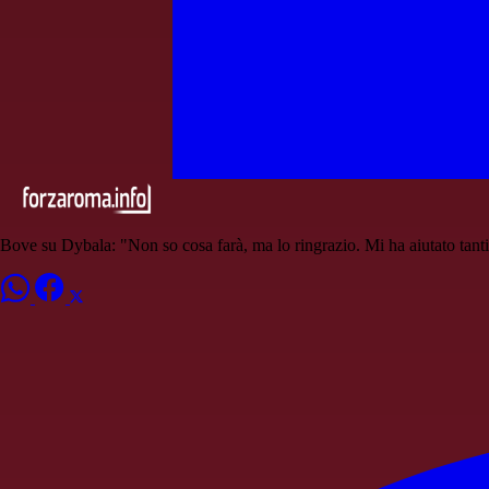
Bove su Dybala: "Non so cosa farà, ma lo ringrazio. Mi ha aiutato tant