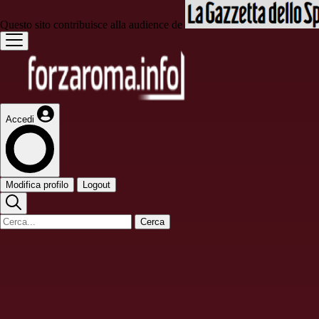
Questo sito contribuisce alla audience de
Accedi
Modifica profilo
Logout
Cerca