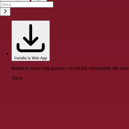
Installa la Web App
Installa la nostra App gratuita e accedi più velocemente alle notiz
Tocca