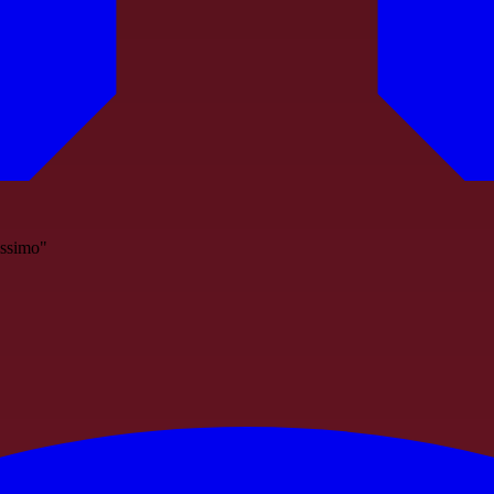
issimo"