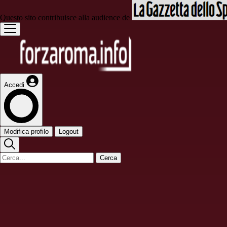
Questo sito contribuisce alla audience de
Accedi
Modifica profilo
Logout
Cerca