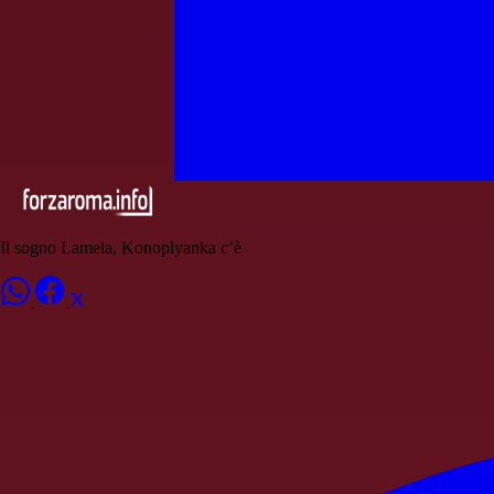
Il sogno Lamela, Konoplyanka c’è