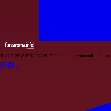
'RADIO PENSIERI', TRANI: "I Friedkin non devono nulla ai Percass