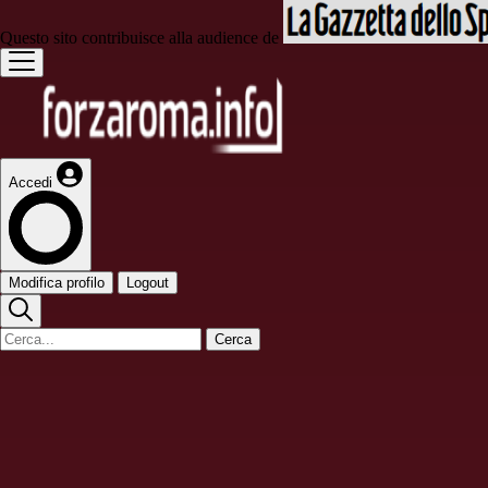
Questo sito contribuisce alla audience de
Accedi
Modifica profilo
Logout
Cerca