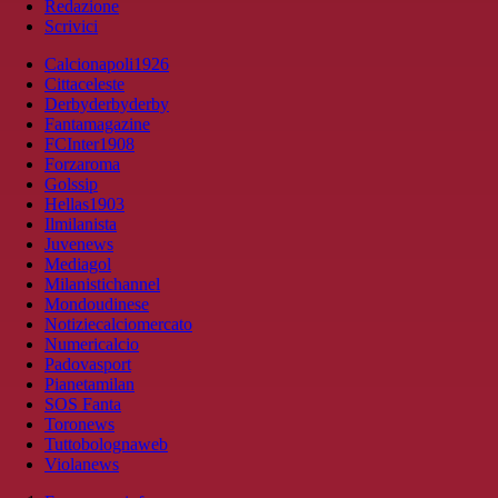
Redazione
Scrivici
Calcionapoli1926
Cittaceleste
Derbyderbyderby
Fantamagazine
FCInter1908
Forzaroma
Golssip
Hellas1903
Ilmilanista
Juvenews
Mediagol
Milanistichannel
Mondoudinese
Notiziecalciomercato
Numericalcio
Padovasport
Pianetamilan
SOS Fanta
Toronews
Tuttobolognaweb
Violanews