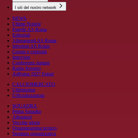
I siti del nostro network
NEWS
Ultime Notizie
Pagelle AS Roma
Editoriali
Allenamenti AS Roma
Infortuni AS Roma
Gossip e curiosità
Interviste
Conferenze stampa
Radio Pensieri
AsRoma 1927 Futsal
CALCIOMERCATO
Ultimissime
Ufficializzazioni
SQUADRA
Prima Squadra
Allenatori
Vecchie glorie
Organigramma tecnico
Struttura organizzativa