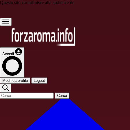
Questo sito contribuisce alla audience de
Accedi
Modifica profilo
Logout
Cerca