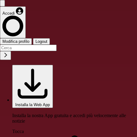
Accedi
Modifica profilo
Logout
Installa la Web App
Installa la nostra App gratuita e accedi più velocemente alle
notizie
Tocca