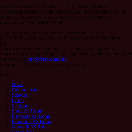
www.ForzaRoma.info è una testata giornalistica. Direttore
responsabile Massimo Limiti Autorizzazione del Tribunale Civile di
Roma n. 299/2009 del 18-09-2009 ROC n. 21241 Editore
Soccermedia P.Iva: 02118780564
Il sito Forzaroma.info di titolarità di Soccermedia S.r.l., C.F./PI
02118780564, è affiliato al network Gazzanet di RCS Mediagroup
S.p.a..
Unico responsabile dei contenuti (testi, foto, video e grafiche) è
Soccermedia; per ogni comunicazione avente ad oggetto i contenuti del
Sito scrivere a
info@forzaroma.info
Copyright 2021-2026 © Tutti i diritti riservati.
Sezioni
News
Calciomercato
Squadra
Partite
Stagione
Storia AS Roma
Primavera AS Roma
Femminile AS Roma
Giovanili AS Roma