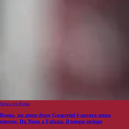
News AS Roma
Roma, un anno dopo Gasperini è ancora senza
esterno. Da Nusa a Fofana: il tempo stringe