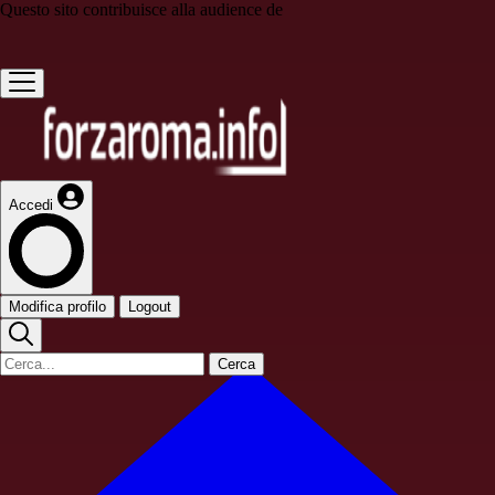
Questo sito contribuisce alla audience de
Accedi
Modifica profilo
Logout
Cerca