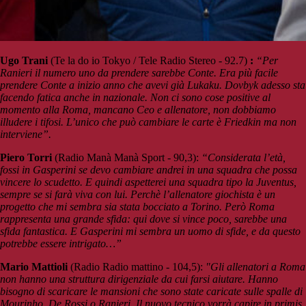
Ugo
Trani
(Te la do io Tokyo / Tele Radio Stereo - 92.7)
:
“Per
Ranieri il numero uno da prendere sarebbe Conte. Era più facile
prendere Conte a inizio anno che avevi già Lukaku. Dovbyk adesso sta
facendo fatica anche in nazionale. Non ci sono cose positive al
momento alla Roma, mancano Ceo e allenatore, non dobbiamo
illudere i tifosi. L’unico che può cambiare le carte è Friedkin ma non
interviene”.
Piero Torri
(Radio Manà Manà Sport - 90,3):
“Considerata l’età,
fossi in Gasperini se devo cambiare andrei in una squadra che possa
vincere lo scudetto. E quindi aspetterei una squadra tipo la Juventus,
sempre se si farà viva con lui. Perchè l’allenatore giochista è un
progetto che mi sembra sia stata bocciato a Torino. Però Roma
rappresenta una grande sfida: qui dove si vince poco, sarebbe una
sfida fantastica. E Gasperini mi sembra un uomo di sfide, e da questo
potrebbe essere intrigato…”
Mario Mattioli
(Radio Radio mattino - 104,5):
"Gli allenatori a Roma
non hanno una struttura dirigenziale da cui farsi aiutare. Hanno
bisogno di scaricare le mansioni che sono state caricate sulle spalle di
Mourinho, De Rossi o Ranieri. Il nuovo tecnico vorrà capire in primis