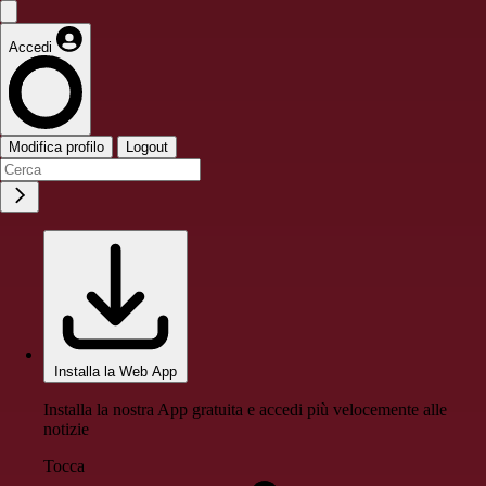
Accedi
Modifica profilo
Logout
Installa la Web App
Installa la nostra App gratuita e accedi più velocemente alle
notizie
Tocca