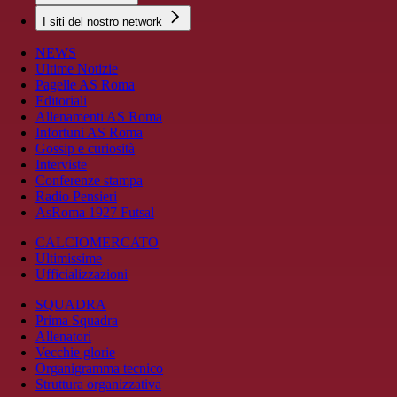
I siti del nostro network
NEWS
Ultime Notizie
Pagelle AS Roma
Editoriali
Allenamenti AS Roma
Infortuni AS Roma
Gossip e curiosità
Interviste
Conferenze stampa
Radio Pensieri
AsRoma 1927 Futsal
CALCIOMERCATO
Ultimissime
Ufficializzazioni
SQUADRA
Prima Squadra
Allenatori
Vecchie glorie
Organigramma tecnico
Struttura organizzativa