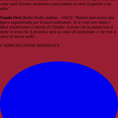
come sarà l'assetto societario a prescindere se sarà Gasperini o un
altro"
Nando Orsi
(Radio Radio mattino - 104,5):
"Ranieri può essere una
figura ingombrante per il nuovo allenatore. Se le cose non vanno i
tifosi chiederanno il ritorno di Claudio. A meno che la piazza non si
mette in testa che il prossimo sarà un anno di costruzione e che non si
vince di nuovo nulla".
© RIPRODUZIONE RISERVATA