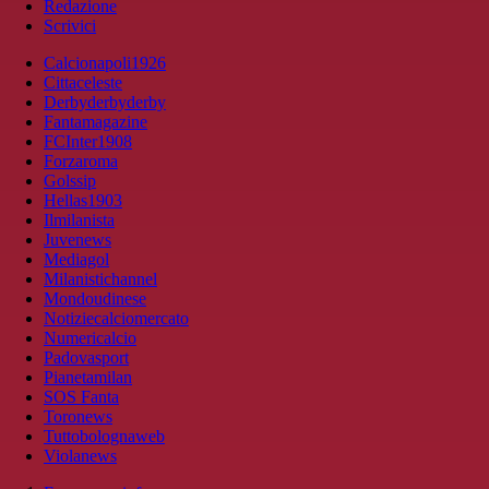
Redazione
Scrivici
Calcionapoli1926
Cittaceleste
Derbyderbyderby
Fantamagazine
FCInter1908
Forzaroma
Golssip
Hellas1903
Ilmilanista
Juvenews
Mediagol
Milanistichannel
Mondoudinese
Notiziecalciomercato
Numericalcio
Padovasport
Pianetamilan
SOS Fanta
Toronews
Tuttobolognaweb
Violanews