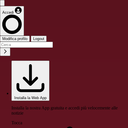
Accedi
Modifica profilo
Logout
Installa la Web App
Installa la nostra App gratuita e accedi più velocemente alle
notizie
Tocca