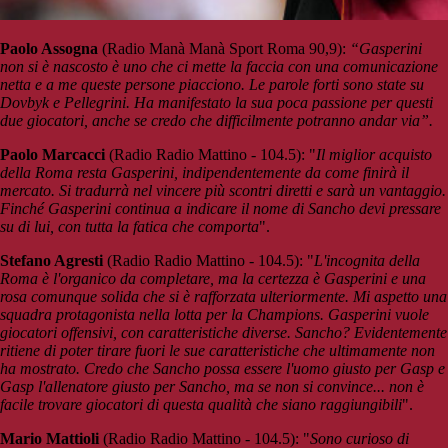
Paolo Assogna
(Radio Manà Manà Sport Roma 90,9):
“Gasperini
non si è nascosto è uno che ci mette la faccia con una comunicazione
netta e a me queste persone piacciono. Le parole forti sono state su
Dovbyk e Pellegrini. Ha manifestato la sua poca passione per questi
due giocatori, anche se credo che difficilmente potranno andar via”.
Paolo Marcacci
(Radio Radio Mattino - 104.5): "
Il miglior acquisto
della Roma resta Gasperini, indipendentemente da come finirà il
mercato. Si tradurrà nel vincere più scontri diretti e sarà un vantaggio.
Finché Gasperini continua a indicare il nome di Sancho devi pressare
su di lui, con tutta la fatica che comporta
".
Stefano Agresti
(Radio Radio Mattino - 104.5): "
L'incognita della
Roma è l'organico da completare, ma la certezza è Gasperini e una
rosa comunque solida che si è rafforzata ulteriormente. Mi aspetto una
squadra protagonista nella lotta per la Champions. Gasperini vuole
giocatori offensivi, con caratteristiche diverse. Sancho? Evidentemente
ritiene di poter tirare fuori le sue caratteristiche che ultimamente non
ha mostrato. Credo che Sancho possa essere l'uomo giusto per Gasp e
Gasp l'allenatore giusto per Sancho, ma se non si convince... non è
facile trovare giocatori di questa qualità che siano raggiungibili
".
Mario Mattioli
(Radio Radio Mattino - 104.5): "
Sono curioso di