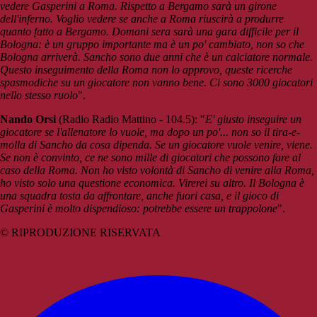
vedere Gasperini a Roma. Rispetto a Bergamo sarà un girone
dell'inferno. Voglio vedere se anche a Roma riuscirà a produrre
quanto fatto a Bergamo. Domani sera sarà una gara difficile per il
Bologna: è un gruppo importante ma è un po' cambiato, non so che
Bologna arriverà. Sancho sono due anni che è un calciatore normale.
Questo inseguimento della Roma non lo approvo, queste ricerche
spasmodiche su un giocatore non vanno bene. Ci sono 3000 giocatori
nello stesso ruolo
".
Nando Orsi
(Radio Radio Mattino - 104.5): "
E' giusto inseguire un
giocatore se l'allenatore lo vuole, ma dopo un po'... non so il tira-e-
molla di Sancho da cosa dipenda. Se un giocatore vuole venire, viene.
Se non è convinto, ce ne sono mille di giocatori che possono fare al
caso della Roma. Non ho visto volontà di Sancho di venire alla Roma,
ho visto solo una questione economica. Virerei su altro. Il Bologna è
una squadra tosta da affrontare, anche fuori casa, e il gioco di
Gasperini è molto dispendioso: potrebbe essere un trappolone
".
© RIPRODUZIONE RISERVATA