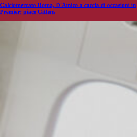
Calciomercato Roma, D'Amico a caccia di occasioni in
Premier: piace Gittens