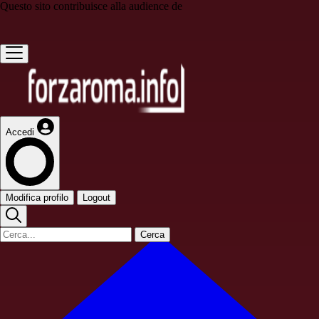
Questo sito contribuisce alla audience de
Accedi
Modifica profilo
Logout
Cerca