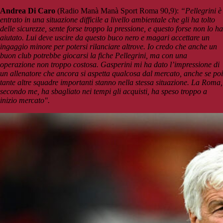
Andrea Di Caro
(Radio Manà Manà Sport Roma 90,9):
“Pellegrini è
entrato in una situazione difficile a livello ambientale che gli ha tolto
delle sicurezze, sente forse troppo la pressione, e questo forse non lo ha
aiutato. Lui deve uscire da questo buco nero e magari accettare un
ingaggio minore per potersi rilanciare altrove. Io credo che anche un
buon club potrebbe giocarsi la fiche Pellegrini, ma con una
operazione non troppo costosa. Gasperini mi ha dato l’impressione di
un allenatore che ancora si aspetta qualcosa dal mercato, anche se poi
tante altre squadre importanti stanno nella stessa situazione. La Roma,
secondo me, ha sbagliato nei tempi gli acquisti, ha speso troppo a
inizio mercato".