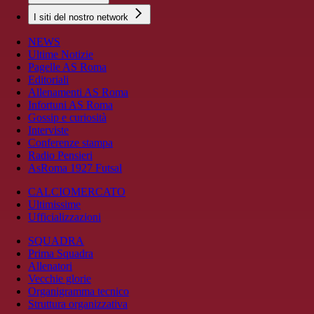
I siti del nostro network
NEWS
Ultime Notizie
Pagelle AS Roma
Editoriali
Allenamenti AS Roma
Infortuni AS Roma
Gossip e curiosità
Interviste
Conferenze stampa
Radio Pensieri
AsRoma 1927 Futsal
CALCIOMERCATO
Ultimissime
Ufficializzazioni
SQUADRA
Prima Squadra
Allenatori
Vecchie glorie
Organigramma tecnico
Struttura organizzativa