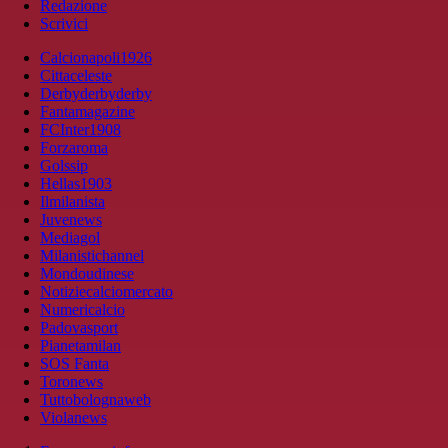
Redazione
Scrivici
Calcionapoli1926
Cittaceleste
Derbyderbyderby
Fantamagazine
FCInter1908
Forzaroma
Golssip
Hellas1903
Ilmilanista
Juvenews
Mediagol
Milanistichannel
Mondoudinese
Notiziecalciomercato
Numericalcio
Padovasport
Pianetamilan
SOS Fanta
Toronews
Tuttobolognaweb
Violanews