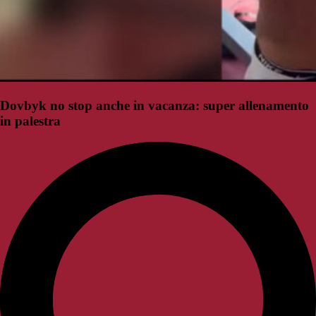
Dovbyk no stop anche in vacanza: super allenamento
in palestra