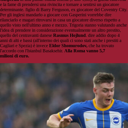
e la fame di prendersi una rivincita e tornare a sentirsi un giocatore
determinante. figlio di Barry Ferguson, ex giocatore del Coventry City.
Per gli inglesi mandarlo a giocare con Gasperini vorrebbe dire
rilanciarlo e magari ritrovarsi in casa un giocatore diverso rispetto a
quello visto nell'ultimo anno e mezzo. Trigoria stanno valutando anche
l'idea di prendere in considerazione eventualmente un altro prestito,
quello del centravanti danese
Rasmus Hojlund
. dire addio dopo 4
anni di alti e bassi (all'interno dei quali ci sono stati anche i prestiti a
Cagliari e Spezia) è invece
Eldor Shomurodov,
che ha trovato
l'accordo con l'Istanbul Basaksehir.
Alla Roma vanno 5,7
milioni di euro.