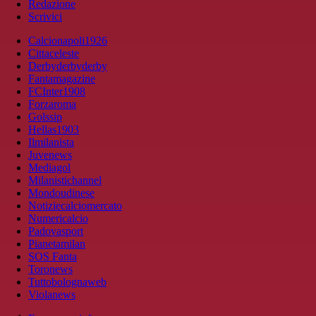
Redazione
Scrivici
Calcionapoli1926
Cittaceleste
Derbyderbyderby
Fantamagazine
FCInter1908
Forzaroma
Golssip
Hellas1903
Ilmilanista
Juvenews
Mediagol
Milanistichannel
Mondoudinese
Notiziecalciomercato
Numericalcio
Padovasport
Pianetamilan
SOS Fanta
Toronews
Tuttobolognaweb
Violanews