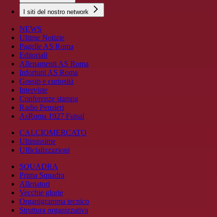
I siti del nostro network
NEWS
Ultime Notizie
Pagelle AS Roma
Editoriali
Allenamenti AS Roma
Infortuni AS Roma
Gossip e curiosità
Interviste
Conferenze stampa
Radio Pensieri
AsRoma 1927 Futsal
CALCIOMERCATO
Ultimissime
Ufficializzazioni
SQUADRA
Prima Squadra
Allenatori
Vecchie glorie
Organigramma tecnico
Struttura organizzativa