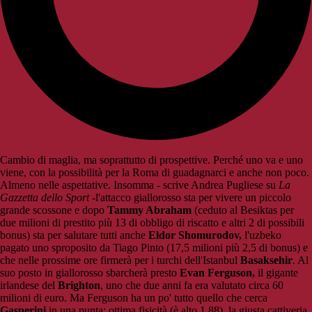
Cambio di maglia, ma soprattutto di prospettive. Perché uno va e uno
viene, con la possibilità per la Roma di guadagnarci e anche non poco.
Almeno nelle aspettative. Insomma - scrive Andrea Pugliese su
La
Gazzetta dello Sport
-l'attacco giallorosso sta per vivere un piccolo
grande scossone e dopo
Tammy Abraham
(ceduto al Besiktas per
due milioni di prestito più 13 di obbligo di riscatto e altri 2 di possibili
bonus) sta per salutare tutti anche
Eldor Shomurodov,
l'uzbeko
pagato uno sproposito da Tiago Pinto (17,5 milioni più 2,5 di bonus) e
che nelle prossime ore firmerà per i turchi dell'Istanbul
Basaksehir
. Al
suo posto in giallorosso sbarcherà presto
Evan Ferguson,
il gigante
irlandese del
Brighton
, uno che due anni fa era valutato circa 60
milioni di euro. Ma Ferguson ha un po' tutto quello che cerca
Gasperini
in una punta: ottima fisicità (è alto 1,88), la giusta cattiveria