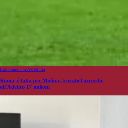
Calciomercato AS Roma
Roma, è fatta per Molina: trovato l'accordo,
all'Atletico 17 milioni