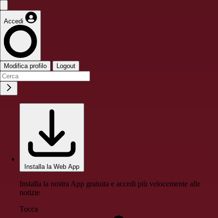
Accedi
Modifica profilo
Logout
Installa la Web App
Installa la nostra App gratuita e accedi più velocemente alle
notizie
Tocca