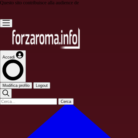
Questo sito contribuisce alla audience de
Accedi
Modifica profilo
Logout
Cerca