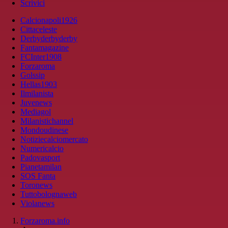
Scrivici
Calcionapoli1926
Cittaceleste
Derbyderbyderby
Fantamagazine
FCInter1908
Forzaroma
Golssip
Hellas1903
Ilmilanista
Juvenews
Mediagol
Milanistichannel
Mondoudinese
Notiziecalciomercato
Numericalcio
Padovasport
Pianetamilan
SOS Fanta
Toronews
Tuttobolognaweb
Violanews
Forzaroma.info