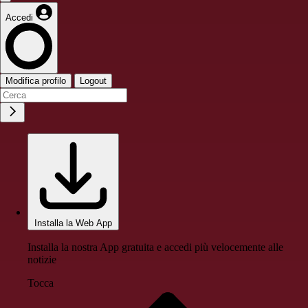
Accedi
Modifica profilo
Logout
Installa la Web App
Installa la nostra App gratuita e accedi più velocemente alle
notizie
Tocca