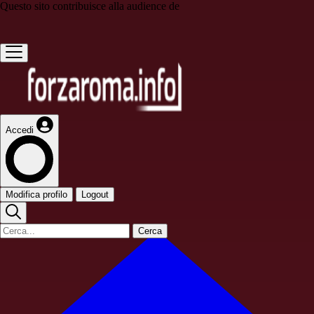
Questo sito contribuisce alla audience de
Accedi
Modifica profilo
Logout
Cerca