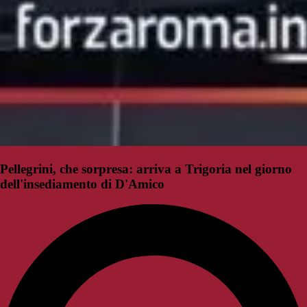
Pellegrini, che sorpresa: arriva a Trigoria nel giorno
dell'insediamento di D'Amico