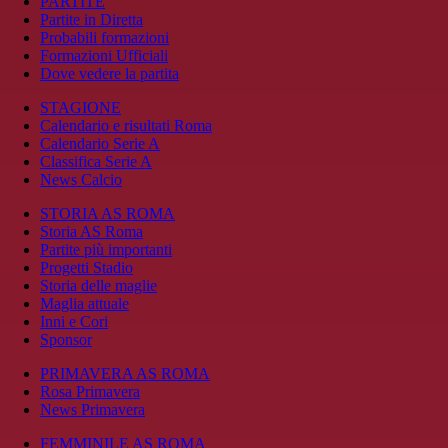
PARTITE
Partite in Diretta
Probabili formazioni
Formazioni Ufficiali
Dove vedere la partita
STAGIONE
Calendario e risultati Roma
Calendario Serie A
Classifica Serie A
News Calcio
STORIA AS ROMA
Storia AS Roma
Partite più importanti
Progetti Stadio
Storia delle maglie
Maglia attuale
Inni e Cori
Sponsor
PRIMAVERA AS ROMA
Rosa Primavera
News Primavera
FEMMINILE AS ROMA