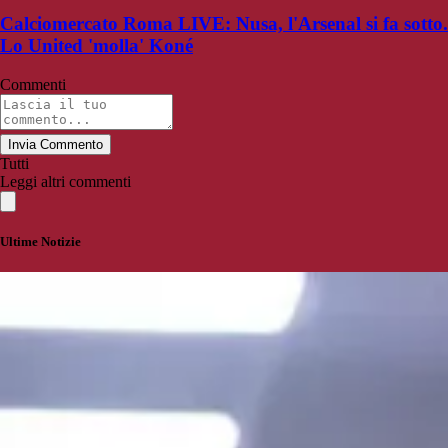
Calciomercato Roma LIVE: Nusa, l'Arsenal si fa sotto.
Lo United 'molla' Koné
Commenti
Invia Commento
Tutti
Leggi altri commenti
Ultime Notizie