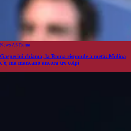
News AS Roma
Gasperini chiama, la Roma risponde a metà: Molina
c'è, ma mancano ancora tre colpi